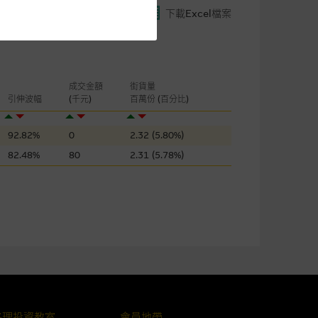
下載Excel檔案
閣下的目的而言，網站內容可能
所載的意見、預測及其他資料可
及參數並非唯一可以合理選擇到
成交金額
街貨量
表現或回報將來會實現。過去業
引伸波幅
(千元)
百萬份 (百分比)
作陳述，亦不保證網站內容在任
適用的的法律及/或法規所規定。
92.82%
0
2.32 (5.80%)
82.48%
80
2.31 (5.78%)
由麥格理集團所準備的資料編製
證網站內容，或任何與本網站相
錯誤、失實、遺漏、或任何人士對
格理投資教室
會員地帶