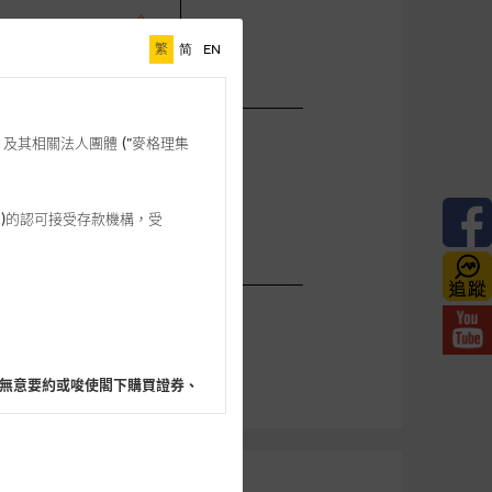
繁
简
EN
格理”) 及其相關法人團體 (”麥格理集
3 542)的認可接受存款機構，受
無意要約或唆使閣下購買證券、