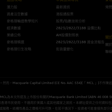
潛力股
最新資訊
常
人無力償債或違約，投資者可能無法收回部份或全部應收款項。結構性產品價格
資產沽空數據
港股通股票
限而麥格理資本股份有限公司可能是唯一報價方。閣下應閱讀載于
www.warran
麥格理輪證教學短片
股票/指數技術分析
。如有需要，請徵詢獨立之專業意見。牛熊證備有強制贖回機制可能被提早終止，
經濟數據
2823/2822/3188 溢價比較
證之剩餘價值則可能為零。
業績公佈
AH股價對照表
關
麥格理精選
2823/2822/3188 資金流報告
關
麥格理衍生攻略
街貨量變化
聯
團管理的網站的連結。此等連結純為方便閣下取得更多關於市場上相關產品及機
，均無任何操控權，因此對此等網站的內容及所介紹服務或產品是否準確或合適
的第三者查詢。此外，載有第三者網站的連結，不應視為該第三者推介本網站。
，但麥格理集團並非授權網站瀏覽者複製此等網站的任何內容，因該等內容可能
quarie Capital Limited (CE No. AAC 534)(「 MC
應用
所提及上市股份有關的Macquarie Bank Limited (ABN 46 008 
程式屬於第三者的產品。閣下使用此等屬於第三者的軟件，須自負全責。此等軟
供香港市民使用，不適用於美國人或其他國家之居民。本網址提供之任何資料
或服務。結構性產品之價格可升可跌，在若干情況下，投資者可能會損失部分