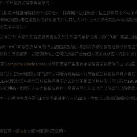
險，並於需要時尋求專業意見。
理集團概不承擔經由本網站使用或下載任何軟件(不論是否屬於第三者)而引起的
何相關資料重新轉載給任何其他人，除非閣下已經簽署了恆生指數有限公司不時
證，特別是在法律容許的所有範圍內，概不負責經由本網站使用或下載任何軟件(
新轉載指使用者在取得相關資料後向任何其他人以任何形式修改其版本傳播該資
損失(包括但不限於數據遺失、業務運作受干擾及盈利虧損)。
止使用本網站。
況下(i)N類牛熊證投資者會損失於牛熊證的全部投資；而(ii)R類牛熊證之
文件
者，MCL可能是為MBL發行之認股證及/或牛熊證在香港交易及結算所有限
/或牛熊證而言，認股證及/或牛熊證之條款及條件以及發行商的財務與其他資
或其他專業顧問，以確保所作之任何決定能符合你個人及財務狀況。凡提述過
文版及中譯版見於本網站。
網頁
Company Disclosures
,查閱與麥格理集團有企業融資業務關係的上市法團
《銀行法》(澳大利亞聯邦)下認可之接受存款機構。該等機構及結構性產品之責任
L在認股證及牛熊證及結構性產品下之義務並不相當於其在澳洲司法區就1959
並無抵押品。如發行人無力償債或違約，投資者可能無法收回部份或全部應收款
持有人或獲准使用者。除非瀏覽內容所需或為法律容許，閣下在獲得麥格理集團
發放或以任何其他形式傳遞本網站的內容。
內，在香港中環港景街1號國際金融中心一期22樓，依要求以免費印刷版形式向
括但不限於Holey Dollar標記)均為麥格理集團的商標。
權聲明。請
按此
查閱有關資料及聲明。