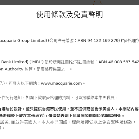
使用條款及免責聲明
rie Group Limited) (公司註冊編號：ABN 94 122 169 279) (”麥
Bank Limited) ("MBL") 是於澳洲註冊(公司註冊編號：ABN 46 008 58
gulation Authority 監管，是麥格理集團之一。
報告)，可登入以下網站：
www.macquarie.com
。
不作另行通知，如閣下欲取麥格理的資料，可直接聯絡本集團職員。
香港居民設計，並只提供香港市民使用，並不提供或發售予美國人。本網站內容
參考條款上或在其他地方)，但清楚表明上述意圖的個別段落則屬例外。
居民. 而並非美國人，本人亦已閱讀、理解及接受以上免責聲明及條款。
明。
用時請考慮個人風險