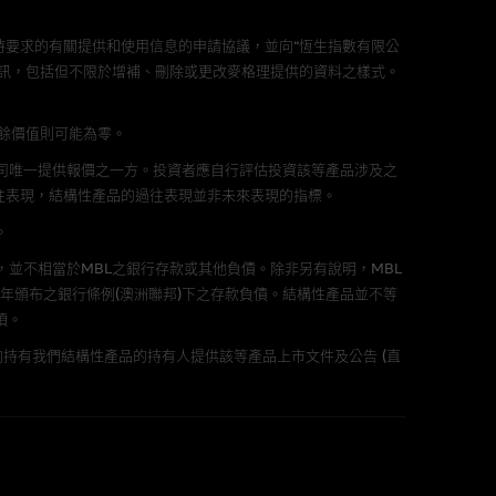
責任。麥格理集團並且對此等軟件
要求的有關提供和使用信息的申請協議，並向“恆生指數有限公
不論是否屬於第三者)而出現電腦
訊，包括但不限於增補、刪除或更改麥格理提供的資料之樣式。
剩餘價值則可能為零。
公司唯一提供報價之一方。投資者應自行評估投資該等產品涉及之
料已載列於基本上市文件及相關之
往表現，結構性產品的過往表現並非未來表現的指標。
。
，並不相當於MBL之銀行存款或其他負債。除非另有說明，MBL
年頒布之銀行條例(澳洲聯邦)下之存款負債。結構性產品並不等
項。
的書面同意前，不可複製、改
持有我們結構性產品的持有人提供該等產品上市文件及公告 (直