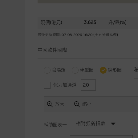
現價(港元)
3.625
升/跌(%)
最後更新時間: 07-08-2026 16:20 (十五分鐘延遲)
中國軟件國際
陰陽燭
棒型圖
線形圖
保力加通道
放大
縮小
相對強弱指數
輔助圖表一