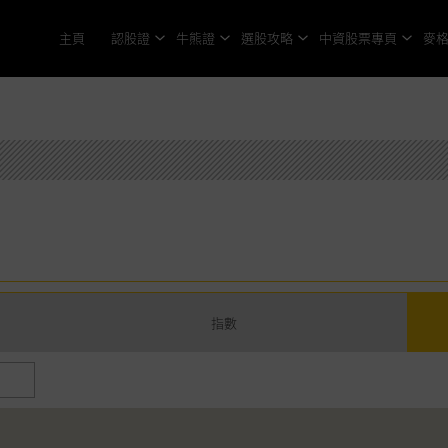
主頁
認股證
牛熊證
選股攻略
中資股票專頁
麥
指數