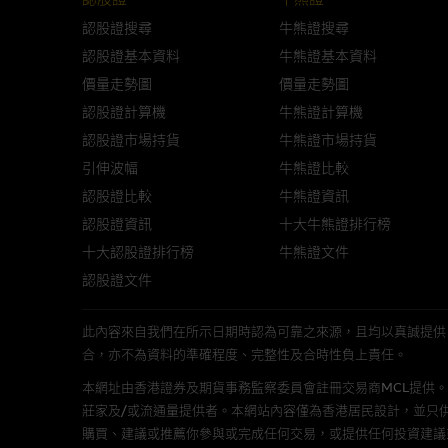
與結構性產品有關的風險
認股證搜尋
牛熊證搜尋
結構性產品並無抵押品，如發行
認股證基本資料
牛熊證基本資料
來表現。產品的第二市場可能有
價量走勢圖
價量走勢圖
性產品的詳情及自行評估箇中風險
認股證計算機
牛熊證計算機
損失全部投資；而(ii)R類牛熊
認股證市場持貨
牛熊證市場持貨
引伸波幅
牛熊證比較
網站連結
認股證比較
牛熊證資訊
本網站或載有連接非由麥格理集
認股證資訊
十大牛熊證排行榜
站的內容及所介紹的產品或服務
十大認股證排行榜
牛熊證文件
議閣下自行向本網站述及或連接
認股證文件
本網站雖連接第三者管理的網站
此內容來自我們在所示日期時認為可靠之來源，且均以真誠提供。然而，Mac
合，亦不為資料的準確程度、完整性及合時性負上責任。
經由本網站接觸到的軟件
本網址由香港證券及期貨事務監察委員會註冊交易商MCL提供。MCL為本文
部分可經本網站連結下載的軟件
莊家及/或流通量提供者。本網站內容僅為香港居民設計，並只
出的使用條款約束。
購買、建議或推薦你參與或完成任何交易，或提供任何投資建議