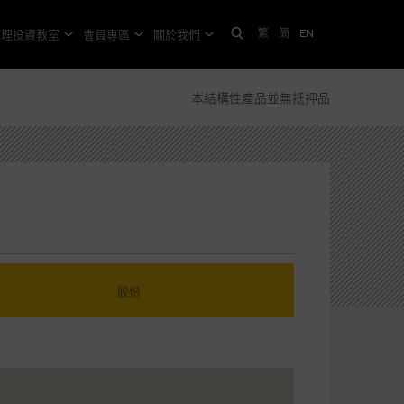
繁
簡
EN
格理投資教室
會員專區
關於我們
本結構性產品並無抵押品
股份