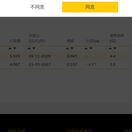
不同意
同意
認為可靠之來源，且均以真誠提供。惟麥格理集團並無核實所有網站內容，故就
會，亦沒有義務更新網站內容，或修正任何其後變為明顯失實之地方。網站內容
。
分析是基於我們相信的假設及參數而預備的，不構成我們提出的意見。所用假設
到期日
實際槓桿
公開資料或分析為準確、完整或合理。我們不作陳述，亦不保證任何所示的指示
行使價
(日/月/年)
價格
升/跌(%)
(倍)
來自我們在所示日期時認為可靠之來源，且均以真誠提供，然而，麥格理集團不
合時或適合，亦不為資料的準確程度、完整性及合時性負上責任，除非這是有關
5.555
09-11-2026
0.043
-
4.4
4.567
21-05-2027
0.157
- 4.27
2.5
，或作為任何合約的根據，以購買或銷售任何證券、貸款或其他工具。網站內容
所知的資料。
產品的過去業績並不保證或預測將來表現。
理集團及其任何相關公司或其董事、高層職員、僱員或代理人不作陳述，亦不保
方面均可靠、完整、合時及準確，對任何因任何形式(包括疏忽)由於網站內容的
損毀，亦一概不會承擔責任或債務。
法例管限。
選股攻略
中資股票專頁
麥