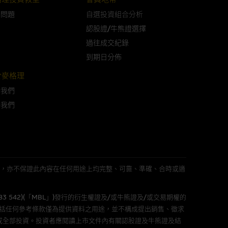
問問題
自選投資組合分析
可升可跌。過往表現並不反映未
認股證/牛熊證選擇
ts.com.hk
之上市文件以瞭解結構
過往成交紀錄
届時(i) N類牛熊證投資者會
到期日分佈
於麥格理
於我們
絡我們
構的資訊。麥格理集團對此等網
，不作任何聲明。麥格理集團建
屬他人的知識產權。
L 」)不作陳述，亦不保證此內容在任何用途上均完整、可靠、準確、合時或適
583 542)(「MBL」)發行的衍生權證及/或牛熊證及/或交易期權的
件的使用，可能受軟件持有人訂
包括任何參考條款僅為提供資料之用途，並不構成提出銷售、徵求
或全部投資。投資者應閱讀上市文件內有關認股證及牛熊證及結