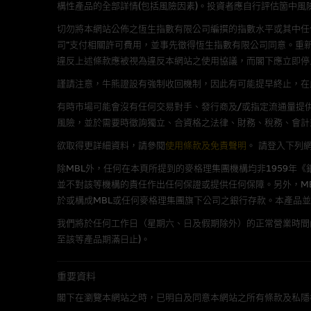
構性產品的全部詳情(包括風險因素)。投資者應自行評估箇中風
在法律容許的所有範圍內，麥格
切勿將本網站公佈之恆生指數有限公司編撰的指數水平或其中任
不作任何聲明，也不提供任何保
司”支付相關許可費用，並事先徵得恆生指數有限公司同意。重
病毒或任何其他後果所導致的任何
違反上述條款應被視為違反本網站之使用協議，而閣下應立即停
謹請注意，牛熊證設有強制收回機制，因此有可能提早終止，在此情
基本上市文件及補充上市
有時市場可能會沒有任何交易對手、發行商及/或指定流通量提供
就有關MBL每次發行之認股證及
風險，並於需要時徵詢獨立、合資格之法律、財務、稅務、會計
補充上市文件內。該等文件之英
欲取得更詳細資料，請參閱
使用條款及免責聲明
。
請登入下列
除MBL外，任何在本頁所提到的麥格理集團機構均非1959年
版權及商標
並不對該等機構的責任作出任何保證或提供任何保障。另外，MB
於或構成MBL或任何麥格理集團旗下公司之銀行存款。本產品
麥格理集團為本網站內容的版權
編、上載、連結、組幀、廣播、
我們將於任何工作日（星期六、日及假期除外）的正常營業時間
至該等產品期滿日止)。
「麥格理」此名稱及所有相關商標(包
重要資料
公開利益
閣下在瀏覽本網站之時，已明白及同意本網站之所有條款及私隱