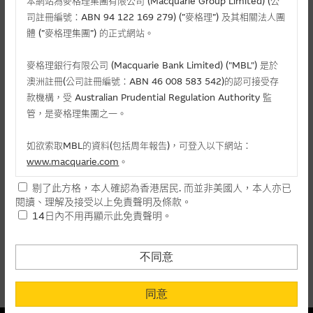
麥格理投資教室
本網站為麥格理集團有限公司 (Macquarie Group Limited) (公
司註冊編號：ABN 94 122 169 279) (”麥格理”) 及其相關法人團
體 (”麥格理集團”) 的正式網站。
會員專區
相關認股證/牛熊證
麥格理銀行有限公司 (Macquarie Bank Limited) ("MBL") 是於
關於我們
澳洲註冊(公司註冊編號：ABN 46 008 583 542)的認可接受存
款機構，受 Australian Prudential Regulation Authority 監
認購
認沽
牛證
熊證
管，是麥格理集團之一。
編號
相關資產
行使價
價格
升/跌(%)
如欲索取MBL的資料(包括周年報告)，可登入以下網站：
www.macquarie.com
。
15474
濰柴動力
(
認購
)
47.338
0.166
+1.84
剔了此方格，本人確認為香港居民. 而並非美國人，本人亦已
26098
濰柴動力
(
認購
)
46.888
0.010
-
本網站所載資料會隨時更改，而不作另行通知，如閣下欲取麥格
閱讀、理解及接受以上免責聲明及條款。
28737
濰柴動力
(
認購
)
58.888
0.049
-
理的資料，可直接聯絡本集團職員。
14日內不用再顯示此免責聲明。
本網站所提供的內容和資料專為香港居民設計，並只提供香港市
上一頁
1
下一頁
民使用，並不提供或發售予美國人。本網站內容無意要約或唆使
不同意
最後更新時間:
07-08-2026 16:20 (15分鐘延遲)
閣下購買證券、基金單位或其他投資工具(不論在參考條款上或在
其他地方)，但清楚表明上述意圖的個別段落則屬例外。
同意