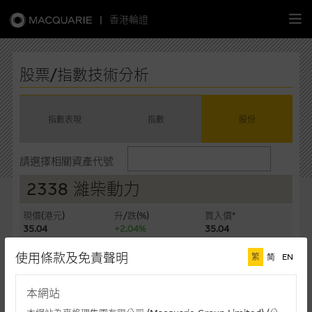
|
香港輪證
繁
簡
EN
股票/指數技術分析
指數表現
指數
股份
主頁
請選擇相關資產代號
認股證
2338 濰柴動力
牛熊證
現價(港元)
升/跌(%)
買入價*
35.04
+2.04%
35.04
選股攻略
賣出價*
成交額(千元)
使用條款及免責聲明
繁
简
EN
35.08
411,315
中資股票專頁
最後更新時間: 07-08-2026 16:20 (十五分鐘延遲)
本網站
相關圖表