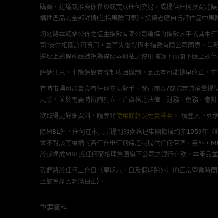
購買、建議或推薦你參與或完成任何交易，或提供任何投資建議
構性產品的全部詳情(包括風險因素)。投資者應自行評估箇中風
在法律容許的所有範圍內，麥格
不作任何聲明，也不提供任何保
切勿將本網站公佈之恆生指數有限公司編撰的指數水平或其中任
病毒或任何其他後果所導致的任何
司”支付相關許可費用，並事先徵得恆生指數有限公司同意。重
違反上述條款應被視為違反本網站之使用協議，而閣下應立即停
基本上市文件及補充上市
謹請注意，牛熊證設有強制收回機制，因此有可能提早終止，在此情
有時市場可能會沒有任何交易對手、發行商及/或指定流通量提供
就有關MBL每次發行之認股證及
風險，並於需要時徵詢獨立、合資格之法律、財務、稅務、會計
補充上市文件內。該等文件之英
欲取得更詳細資料，請參閱
使用條款及免責聲明
。
請登入下列
版權及商標
除MBL外，任何在本頁所提到的麥格理集團機構均非1959年
並不對該等機構的責任作出任何保證或提供任何保障。另外，MB
麥格理集團為本網站內容的版權
於或構成MBL或任何麥格理集團旗下公司之銀行存款。本產品
編、上載、連結、組幀、廣播、
我們將於任何工作日（星期六、日及假期除外）的正常營業時間
至該等產品期滿日止)。
「麥格理」此名稱及所有相關商標(包
重要資料
公開利益