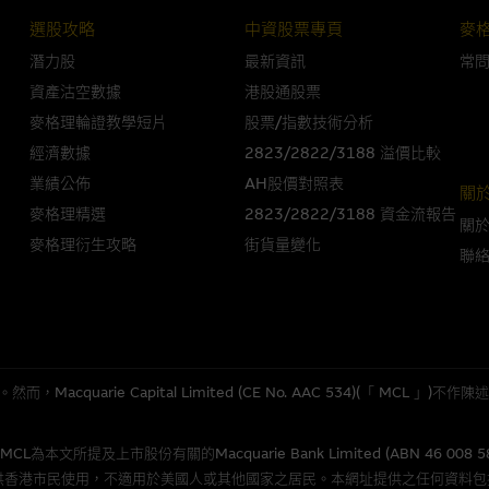
選股攻略
中資股票專頁
麥
潛力股
最新資訊
常
人無力償債或違約，投資者可能無法收回部份或全部應收款項。結構性產品價格
限而麥格理資本股份有限公司可能是唯一報價方。閣下應閱讀載于
www.warran
資產沽空數據
港股通股票
。如有需要，請徵詢獨立之專業意見。牛熊證備有強制贖回機制可能被提早終止，
麥格理輪證教學短片
股票/指數技術分析
證之剩餘價值則可能為零。
經濟數據
2823/2822/3188 溢價比較
業績公佈
AH股價對照表
關
麥格理精選
2823/2822/3188 資金流報告
關
麥格理衍生攻略
街貨量變化
團管理的網站的連結。此等連結純為方便閣下取得更多關於市場上相關產品及機
聯
，均無任何操控權，因此對此等網站的內容及所介紹服務或產品是否準確或合適
的第三者查詢。此外，載有第三者網站的連結，不應視為該第三者推介本網站。
，但麥格理集團並非授權網站瀏覽者複製此等網站的任何內容，因該等內容可能
quarie Capital Limited (CE No. AAC 534)(「 MC
應用
所提及上市股份有關的Macquarie Bank Limited (ABN 46 008 
程式屬於第三者的產品。閣下使用此等屬於第三者的軟件，須自負全責。此等軟
供香港市民使用，不適用於美國人或其他國家之居民。本網址提供之任何資料