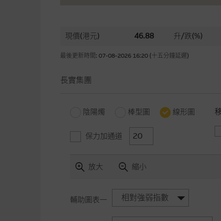
現價(港元)
46.88
升/跌(%)
最後更新時間: 07-08-2026 16:20 (十五分鐘延遲)
長實集團
陰陽燭
棒型圖
線形圖
保力加通道
放大
縮小
相對強弱指數
輔助圖表一