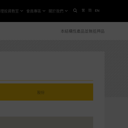
繁
簡
EN
格理投資教室
會員專區
關於我們
本結構性產品並無抵押品
股份