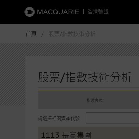
|
香港輪證
首頁
/ 股票/指數技術分析
股票/指數技術分析
指數表現
請選擇相關資產代號
1113 長實集團