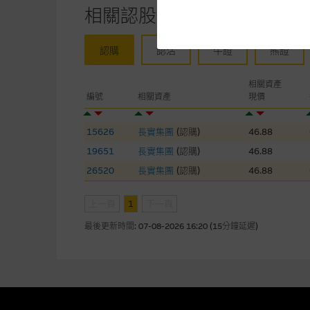
提供網站內容的基準 – 使
相關認股證/牛熊證
網站內容來自我們在所示日期時
未必完整或準確。麥格理集團不
認購
認沽
牛證
熊證
予更改或刪除，而毋須作出通知
相關資產
任何指示價格報價、公開資料或
編號
相關資產
現價
的，因此並不保證該類報價單、
績並不保證將來表現。網站內容
15626
長實集團
(
認購
)
46.88
何用途上均完整、可靠、準確、
19651
長實集團
(
認購
)
46.88
網站內容不構成要約及徵求要約
26520
長實集團
(
認購
)
46.88
而成，但不包括麥格理集團職員
上一頁
1
下一頁
在法律最大許可的情況下，麥格
最後更新時間:
07-08-2026 16:20 (15分鐘延遲)
連結的第三者網站，在任何用途
網站內容的依賴而導致的損失或
本使用條款的所有方面均受香港