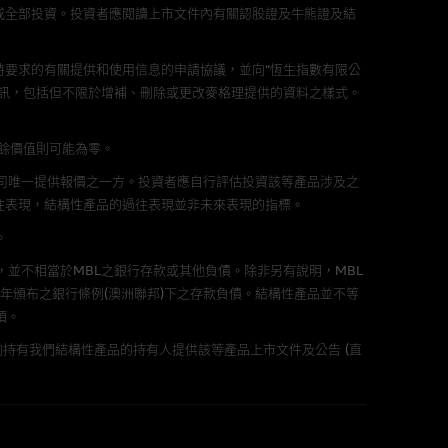
或全部投資。投資者應閱讀上市文件內有關認股證及牛熊證及結
責任。麥格理集團並且對此等軟件
不論是否屬於第三者)而出現電腦
要求的有關提供和使用信息的申請協議，並向“恆生指數有限公
訊，包括但不限於增補、刪除或更改麥格理提供的資料之樣式。
剩餘價值則可能為零。
公司唯一提供報價之一方。投資者應自行評估投資該等產品涉及之
料已載列於基本上市文件及相關之
往表現，結構性產品的過往表現並非未來表現的指標。
。
，並不相當於MBL之銀行存款或其他負債。除非另有說明，MBL
年頒布之銀行條例(澳洲聯邦)下之存款負債。結構性產品並不等
的書面同意前，不可複製、改
項。
持有我們結構性產品的持有人提供該等產品上市文件及公告 (直