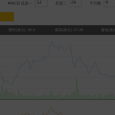
MACD 長度一
長度二
平均數