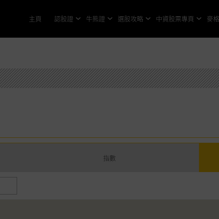
主頁
認股證
牛熊證
選股攻略
中資股票專頁
麥
指數