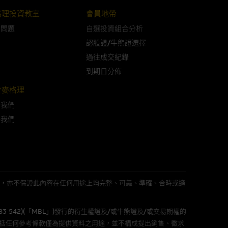
格理投資教室
會員地帶
問問題
自選投資組合分析
可升可跌。過往表現並不反映未
ts.com.hk
之上市文件以瞭解結構
認股證/牛熊證選擇
届時(i) N類牛熊證投資者會
過往成交紀錄
到期日分佈
於麥格理
於我們
構的資訊。麥格理集團對此等網
絡我們
，不作任何聲明。麥格理集團建
屬他人的知識產權。
L 」)不作陳述，亦不保證此內容在任何用途上均完整、可靠、準確、合時或適
583 542)(「MBL」)發行的衍生權證及/或牛熊證及/或交易期權的
件的使用，可能受軟件持有人訂
包括任何參考條款僅為提供資料之用途，並不構成提出銷售、徵求