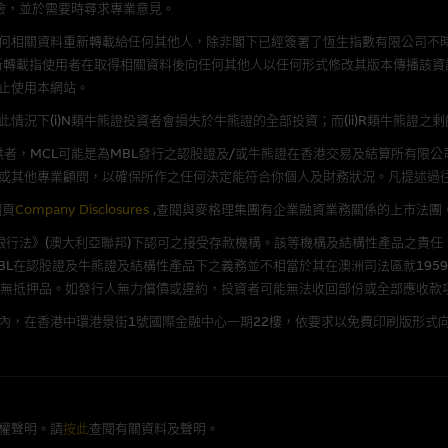
險，並於需要時尋求專業意見。
理集團概不承擔經由本網站使用或下載任何軟件(不論是否屬於第三者)而引起的
何相關資料重新轉載給任何其他人，除非閣下已經簽署了恆生指數有限公司不時
證，特別是在法律容許的所有範圍內，概不負責經由本網站使用或下載任何軟件(
新轉載指使用者在取得相關資料後向任何其他人以任何形式修改其版本傳播該資
損失(包括但不限於數據遺失、業務運作受干擾及盈利虧損)。
止使用本網站。
況下(i)N類牛熊證投資者會損失於牛熊證的全部投資；而(ii)R類牛熊證之
文件
者，MCL可能是為MBL發行之認股證及/或牛熊證在香港交易及結算所有限
/或牛熊證而言，認股證及/或牛熊證之條款及條件以及發行商的財務與其他資
或其他專業顧問，以確保所作之任何決定能符合你個人及財務狀況。凡提述過
文版及中譯版見於本網站。
網頁
Company Disclosures
,查閱與麥格理集團有企業融資業務關係的上市法團
《銀行法》(澳大利亞聯邦)下認可之接受存款機構。該等機構及結構性產品之責任
L在認股證及牛熊證及結構性產品下之義務並不相當於其在澳洲司法區就1959
並無抵押品。如發行人無力償債或違約，投資者可能無法收回部份或全部應收款
持有人或獲准使用者。除非瀏覽內容所需或為法律容許，閣下在獲得麥格理集團
發放或以任何其他形式傳遞本網站的內容。
內，在香港中環港景街1號國際金融中心一期22樓，依要求以免費印刷版形式向
括但不限於Holey Dollar標記)均為麥格理集團的商標。
權聲明。請
按此
查閱有關資料及聲明。