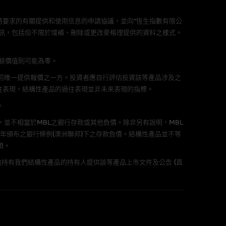
責任。麥格理集團並且對此等軟件
要求的有關提供和使用信息的申請協議，並向“恆生指數有限公
不論是否屬於第三者)而出現電腦
訊，包括但不限於增補、刪除或更改麥格理提供的資料之樣式。
剩餘價值則可能為零。
公司唯一提供報價之一方。投資者應自行評估投資該等產品涉及之
料已載列於基本上市文件及相關之
往表現，結構性產品的過往表現並非未來表現的指標。
。
，並不相當於MBL之銀行存款或其他負債。除非另有說明，MBL
年頒布之銀行條例(澳洲聯邦)下之存款負債。結構性產品並不等
項。
的書面同意前，不可複製、改
持有我們結構性產品的持有人提供該等產品上市文件及公告 (直