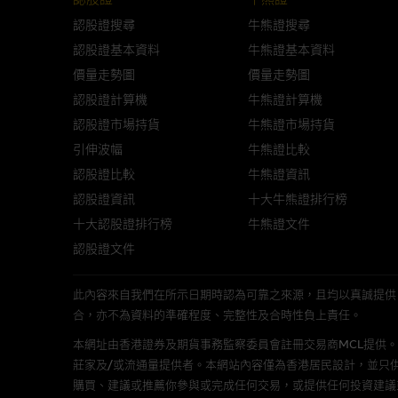
與結構性產品有關的風險
認股證搜尋
牛熊證搜尋
結構性產品並無抵押品，如發行
認股證基本資料
牛熊證基本資料
來表現。產品的第二市場可能有
價量走勢圖
價量走勢圖
性產品的詳情及自行評估箇中風險
認股證計算機
牛熊證計算機
損失全部投資；而(ii)R類牛熊
認股證市場持貨
牛熊證市場持貨
引伸波幅
牛熊證比較
網站連結
認股證比較
牛熊證資訊
本網站或載有連接非由麥格理集
認股證資訊
十大牛熊證排行榜
站的內容及所介紹的產品或服務
十大認股證排行榜
牛熊證文件
議閣下自行向本網站述及或連接
認股證文件
本網站雖連接第三者管理的網站
此內容來自我們在所示日期時認為可靠之來源，且均以真誠提供。然而，Mac
合，亦不為資料的準確程度、完整性及合時性負上責任。
經由本網站接觸到的軟件
本網址由香港證券及期貨事務監察委員會註冊交易商MCL提供。MCL為本文
部分可經本網站連結下載的軟件
莊家及/或流通量提供者。本網站內容僅為香港居民設計，並只
出的使用條款約束。
購買、建議或推薦你參與或完成任何交易，或提供任何投資建議