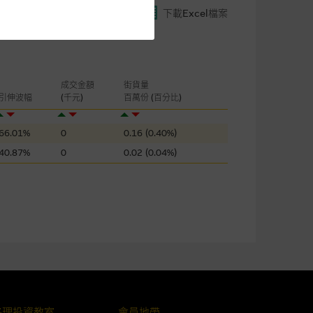
下載Excel檔案
閣下的目的而言，網站內容可能
所載的意見、預測及其他資料可
及參數並非唯一可以合理選擇到
成交金額
街貨量
表現或回報將來會實現。過去業
引伸波幅
(千元)
百萬份 (百分比)
作陳述，亦不保證網站內容在任
適用的的法律及/或法規所規定。
66.01%
0
0.16 (0.40%)
40.87%
0
0.02 (0.04%)
由麥格理集團所準備的資料編製
證網站內容，或任何與本網站相
錯誤、失實、遺漏、或任何人士對
格理投資教室
會員地帶