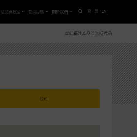
繁
簡
EN
格理投資教室
會員專區
關於我們
本結構性產品並無抵押品
股份