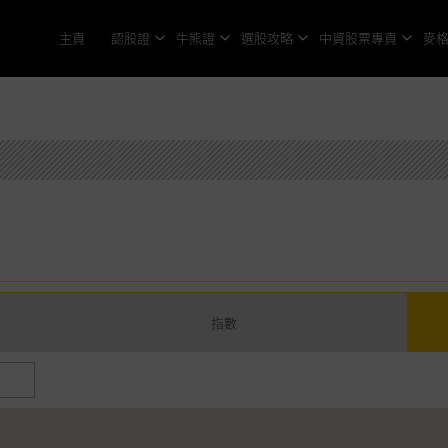
主頁
認股證
牛熊證
選股攻略
中資股票專頁
麥
指數