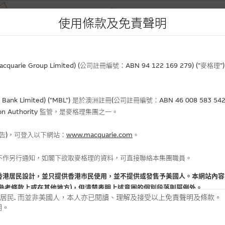
使用條款及免責聲明
rie Group Limited) (公司註冊編號：ABN 94 122 169 279) (”麥
Bank Limited) ("MBL") 是於澳洲註冊(公司註冊編號：ABN 46 008 58
gulation Authority 監管，是麥格理集團之一。
報告)，可登入以下網站：
www.macquarie.com
。
不作另行通知，如閣下欲取麥格理的資料，可直接聯絡本集團職員。
香港居民設計，並只提供香港市民使用，並不提供或發售予美國人。本網站內容
參考條款上或在其他地方)，但清楚表明上述意圖的個別段落則屬例外。
居民. 而並非美國人，本人亦已閱讀、理解及接受以上免責聲明及條款。
明。
用時請考慮個人風險