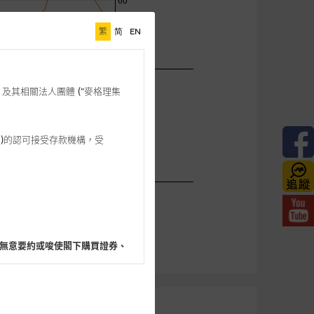
繁
简
EN
格理”) 及其相關法人團體 (”麥格理集
3 542)的認可接受存款機構，受
無意要約或唆使閣下購買證券、