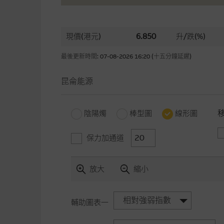
現價(港元)
6.850
升/跌(%)
最後更新時間: 07-08-2026 16:20 (十五分鐘延遲)
昆侖能源
陰陽燭
棒型圖
線形圖
保力加通道
放大
縮小
相對強弱指數
輔助圖表一