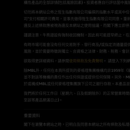
構性產品的全部詳情(包括風險因素)。投資者應自行評估箇中風
在法律容許的所有範圍內，麥格
切勿將本網站公佈之恆生指數有限公司編撰的指數水平或其中任
不作任何聲明，也不提供任何保
司”支付相關許可費用，並事先徵得恆生指數有限公司同意。重
病毒或任何其他後果所導致的任何
違反上述條款應被視為違反本網站之使用協議，而閣下應立即停
謹請注意，牛熊證設有強制收回機制，因此有可能提早終止，在此情
基本上市文件及補充上市
有時市場可能會沒有任何交易對手、發行商及/或指定流通量提供
就有關MBL每次發行之認股證及
風險，並於需要時徵詢獨立、合資格之法律、財務、稅務、會計
補充上市文件內。該等文件之英
欲取得更詳細資料，請參閱
使用條款及免責聲明
。
請登入下列
除MBL外，任何在本頁所提到的麥格理集團機構均非1959年
版權及商標
並不對該等機構的責任作出任何保證或提供任何保障。另外，MB
於或構成MBL或任何麥格理集團旗下公司之銀行存款。本產品
麥格理集團為本網站內容的版權
編、上載、連結、組幀、廣播、
我們將於任何工作日（星期六、日及假期除外）的正常營業時間
至該等產品期滿日止)。
「麥格理」此名稱及所有相關商標(包
重要資料
公開利益
閣下在瀏覽本網站之時，已明白及同意本網站之所有條款及私隱