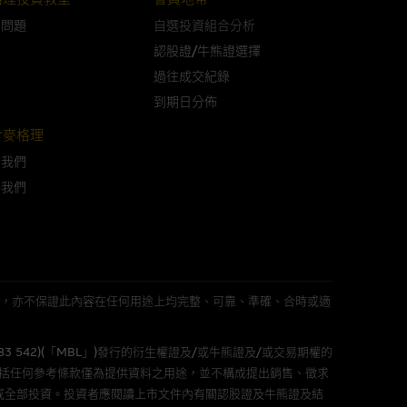
問問題
自選投資組合分析
可升可跌。過往表現並不反映未
認股證/牛熊證選擇
ts.com.hk
之上市文件以瞭解結構
過往成交紀錄
届時(i) N類牛熊證投資者會
到期日分佈
於麥格理
於我們
絡我們
構的資訊。麥格理集團對此等網
，不作任何聲明。麥格理集團建
屬他人的知識產權。
L 」)不作陳述，亦不保證此內容在任何用途上均完整、可靠、準確、合時或適
583 542)(「MBL」)發行的衍生權證及/或牛熊證及/或交易期權的
件的使用，可能受軟件持有人訂
包括任何參考條款僅為提供資料之用途，並不構成提出銷售、徵求
或全部投資。投資者應閱讀上市文件內有關認股證及牛熊證及結