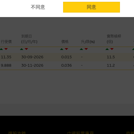
不同意
同意
認為可靠之來源，且均以真誠提供。惟麥格理集團並無核實所有網站內容，故就
會，亦沒有義務更新網站內容，或修正任何其後變為明顯失實之地方。網站內容
。
分析是基於我們相信的假設及參數而預備的，不構成我們提出的意見。所用假設
到期日
實際槓桿
公開資料或分析為準確、完整或合理。我們不作陳述，亦不保證任何所示的指示
行使價
(日/月/年)
價格
升/跌(%)
(倍)
來自我們在所示日期時認為可靠之來源，且均以真誠提供，然而，麥格理集團不
合時或適合，亦不為資料的準確程度、完整性及合時性負上責任，除非這是有關
11.35
30-09-2026
0.015
-
11.5
9.888
30-11-2026
0.036
-
11.2
，或作為任何合約的根據，以購買或銷售任何證券、貸款或其他工具。網站內容
所知的資料。
產品的過去業績並不保證或預測將來表現。
理集團及其任何相關公司或其董事、高層職員、僱員或代理人不作陳述，亦不保
方面均可靠、完整、合時及準確，對任何因任何形式(包括疏忽)由於網站內容的
損毀，亦一概不會承擔責任或債務。
法例管限。
選股攻略
中資股票專頁
麥