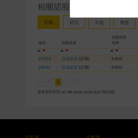
相關認股證/牛熊證
網站內容來自我們在所示日期時
未必完整或準確。麥格理集團不
予更改或刪除，而毋須作出通知
認購
認沽
牛證
熊證
任何指示價格報價、公開資料或
相關資產
的，因此並不保證該類報價單、
編號
相關資產
現價
績並不保證將來表現。網站內容
何用途上均完整、可靠、準確、
27074
昆侖能源
(
認購
)
6.850
29541
昆侖能源
(
認購
)
6.850
網站內容不構成要約及徵求要約
而成，但不包括麥格理集團職員
上一頁
1
下一頁
最後更新時間:
07-08-2026 16:20 (15分鐘延遲)
在法律最大許可的情況下，麥格
連結的第三者網站，在任何用途
網站內容的依賴而導致的損失或
本使用條款的所有方面均受香港
認股證
牛熊證