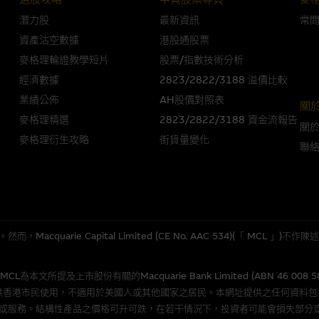
潛力股
最新資訊
常
人無力償債或違約，投資者可能無法收回部份或全部應收款項。結構性產品價格
資產沽空數據
港股通股票
限而麥格理資本股份有限公司可能是唯一報價方。閣下應閱讀載于
www.warran
麥格理輪證教學短片
股票/指數技術分析
。如有需要，請徵詢獨立之專業意見。牛熊證備有強制贖回機制可能被提早終止，
經濟數據
2823/2822/3188 溢價比較
證之剩餘價值則可能為零。
業績公佈
AH股價對照表
關
麥格理精選
2823/2822/3188 資金流報告
關
麥格理衍生攻略
街貨量變化
聯
團管理的網站的連結。此等連結純為方便閣下取得更多關於市場上相關產品及機
，均無任何操控權，因此對此等網站的內容及所介紹服務或產品是否準確或合適
的第三者查詢。此外，載有第三者網站的連結，不應視為該第三者推介本網站。
，但麥格理集團並非授權網站瀏覽者複製此等網站的任何內容，因該等內容可能
quarie Capital Limited (CE No. AAC 534)(「 MC
應用
所提及上市股份有關的Macquarie Bank Limited (ABN 46 008 
程式屬於第三者的產品。閣下使用此等屬於第三者的軟件，須自負全責。此等軟
供香港市民使用，不適用於美國人或其他國家之居民。本網址提供之任何資料
或服務。結構性產品之價格可升可跌，在若干情況下，投資者可能會損失部分