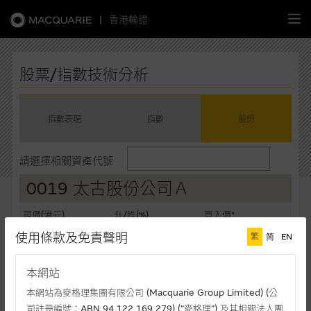
|
香港輪證
繁
簡
EN
股票/指數技術分析
指數表現
指數
股份
主頁
請選擇相關資產代號
認股證
0019 太古股份公司Ａ
牛熊證
現價(港元)
升/跌(%)
買入價*
103.60
+4.70%
103.10
使用條款及免責聲明
繁
简
EN
選股攻略
賣出價*
成交額(千元)
103.60
200,367
本網站
中資股票專頁
最後更新時間: 10-08-2026 16:20 (十五分鐘延遲)
本網站為麥格理集團有限公司 (Macquarie Group Limited) (公
司註冊編號：ABN 94 122 169 279) (”麥格理”) 及其相關法人團
相關圖表