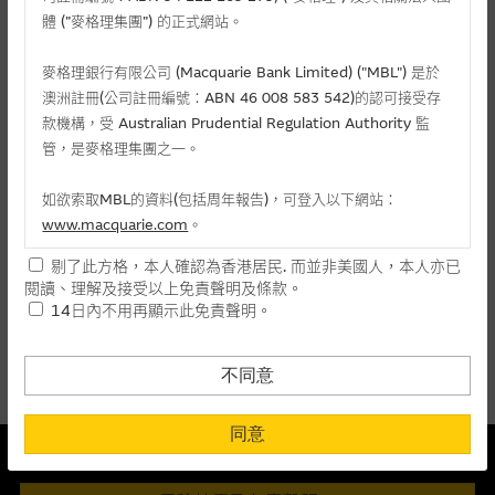
麥格理投資教室
體 (”麥格理集團”) 的正式網站。
會員專區
麥格理銀行有限公司 (Macquarie Bank Limited) ("MBL") 是於
相關認股證/牛熊證
澳洲註冊(公司註冊編號：ABN 46 008 583 542)的認可接受存
關於我們
款機構，受 Australian Prudential Regulation Authority 監
管，是麥格理集團之一。
認購
認沽
牛證
熊證
如欲索取MBL的資料(包括周年報告)，可登入以下網站：
編號
相關資產
行使價
價格
升/跌(%)
www.macquarie.com
。
剔了此方格，本人確認為香港居民. 而並非美國人，本人亦已
25873
太古股份公司Ａ
(
認購
)
117.388
0.206
+71.67
本網站所載資料會隨時更改，而不作另行通知，如閣下欲取麥格
閱讀、理解及接受以上免責聲明及條款。
理的資料，可直接聯絡本集團職員。
14日內不用再顯示此免責聲明。
上一頁
1
下一頁
本網站所提供的內容和資料專為香港居民設計，並只提供香港市
最後更新時間:
10-08-2026 16:20 (15分鐘延遲)
民使用，並不提供或發售予美國人。本網站內容無意要約或唆使
不同意
閣下購買證券、基金單位或其他投資工具(不論在參考條款上或在
其他地方)，但清楚表明上述意圖的個別段落則屬例外。
同意
本結構性產品並無抵押品
提供網站內容的基準 – 使用時請考慮個人風險
此內容來自我們在所示日期時認為可靠之來源，且均以真誠提供。然