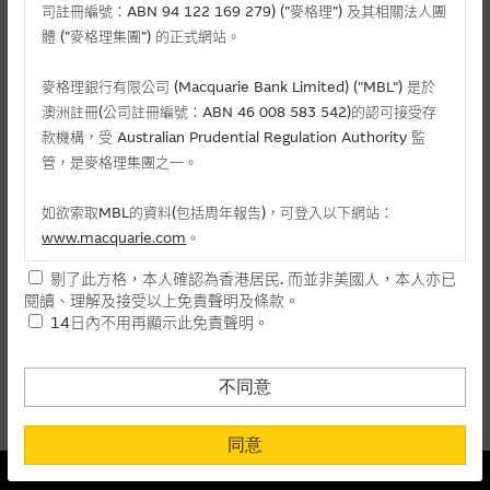
麥格理投資教室
司註冊編號：ABN 94 122 169 279) (”麥格理”) 及其相關法人團
體 (”麥格理集團”) 的正式網站。
會員專區
麥格理銀行有限公司 (Macquarie Bank Limited) ("MBL") 是於
相關認股證/牛熊證
關於我們
澳洲註冊(公司註冊編號：ABN 46 008 583 542)的認可接受存
款機構，受 Australian Prudential Regulation Authority 監
認購
認沽
牛證
熊證
管，是麥格理集團之一。
編號
相關資產
行使價
價格
升/跌(%)
如欲索取MBL的資料(包括周年報告)，可登入以下網站：
www.macquarie.com
。
21386
電能實業
(
認購
)
66.666
0.058
- 7.94
剔了此方格，本人確認為香港居民. 而並非美國人，本人亦已
本網站所載資料會隨時更改，而不作另行通知，如閣下欲取麥格
25711
電能實業
(
認購
)
83.888
0.068
- 9.33
閱讀、理解及接受以上免責聲明及條款。
理的資料，可直接聯絡本集團職員。
14日內不用再顯示此免責聲明。
上一頁
本網站所提供的內容和資料專為香港居民設計，並只提供香港市
1
下一頁
民使用，並不提供或發售予美國人。本網站內容無意要約或唆使
最後更新時間:
06-08-2026 16:20 (15分鐘延遲)
不同意
閣下購買證券、基金單位或其他投資工具(不論在參考條款上或在
其他地方)，但清楚表明上述意圖的個別段落則屬例外。
同意
本結構性產品並無抵押品
提供網站內容的基準 – 使用時請考慮個人風險