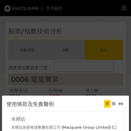
|
香港輪證
繁
簡
EN
股票/指數技術分析
指數表現
指數
股份
主頁
請選擇相關資產代號
認股證
0006 電能實業
牛熊證
現價(港元)
升/跌(%)
買入價*
57.60
-1.03%
57.55
選股攻略
使用條款及免責聲明
繁
简
EN
賣出價*
成交額(千元)
57.60
117,874
中資股票專頁
本網站
最後更新時間: 06-08-2026 16:20 (十五分鐘延遲)
本網站為麥格理集團有限公司 (Macquarie Group Limited) (公
相關圖表