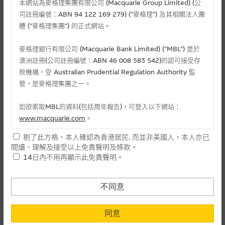
本網站為麥格理集團有限公司 (Macquarie Group Limited) (公
司註冊編號：ABN 94 122 169 279) (”麥格理”) 及其相關法人團
體 (”麥格理集團”) 的正式網站。
麥格理銀行有限公司 (Macquarie Bank Limited) ("MBL") 是於
澳洲註冊(公司註冊編號：ABN 46 008 583 542)的認可接受存
款機構，受 Australian Prudential Regulation Authority 監
相關文件
管，是麥格理集團之一。
-
如欲索取MBL的資料(包括周年報告)，可登入以下網站：
www.macquarie.com
。
剔了此方格，本人確認為香港居民. 而並非美國人，本人亦已
本網站所載資料會隨時更改，而不作另行通知，如閣下欲取麥格
相關資產牛熊證資金流 (+)資金流入 (-)資金流出
閱讀、理解及接受以上免責聲明及條款。
理的資料，可直接聯絡本集團職員。
14日內不用再顯示此免責聲明。
-
牛證(百萬)
1
本網站所提供的內容和資料專為香港居民設計，並只提供香港市
日
民使用，並不提供或發售予美國人。本網站內容無意要約或唆使
-
熊證(百萬)
不同意
閣下購買證券、基金單位或其他投資工具(不論在參考條款上或在
其他地方)，但清楚表明上述意圖的個別段落則屬例外。
-
同意
牛證(百萬)
5
日