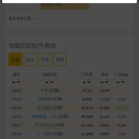
提供網站內容的基準 – 使用時請考慮個人風險
-
熊證(百萬)
網站內容來自我們在所示日期時認為可靠之來源，且均以真誠提
最後更新日期： --
供。惟麥格理集團並無核實所有網站內容，故就閣下的目的而
言，網站內容可能未必完整或準確。麥格理集團不會，亦沒有義
務更新網站內容，或修正任何其後變為明顯失實之地方。網站內
容所載的意見、預測及其他資料可予更改或刪除，而毋須作出通
相關認股證/牛熊證
知。
認購
認沽
牛證
熊證
任何指示價格報價、公開資料或分析是基於我們相信的假設及參
數而預備的，不構成我們提出的意見。所用假設及參數並非唯一
編號
相關資產
行使價
價格
升/跌(%)
可以合理選擇到的，因此並不保證該類報價單、公開資料或分析
為準確、完整或合理。我們不作陳述，亦不保證任何所示的指示
13012
李寧
(
認購
)
23.31
0.046
-
表現或回報將來會實現。過去業績並不保證將來表現。網站內容
來自我們在所示日期時認為可靠之來源，且均以真誠提供，然
13013
石藥集團
(
認購
)
8.888
0.218
- 4.39
而，麥格理集團不作陳述，亦不保證網站內容在任何用途上均完
13014
紫金礦業
(
認購
)
45.678
0.188
+10.59
整、可靠、準確、合時或適合，亦不為資料的準確程度、完整性
13015
萬國數據－ＳＷ
(
認購
)
38.388
0.114
- 2.56
及合時性負上責任，除非這是有關適用的的法律及/或法規所規
13017
黑芝麻智能
(
認購
)
23.456
0.041
- 8.89
定。
13018
三一國際
(
認購
)
10.888
0.097
- 3.00