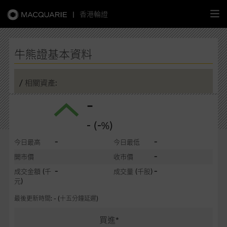
|
香港輪證
繁
簡
EN
牛熊證基本資料
/ 相關資產:
-
主頁
- (-%)
認股證
-
-
今日最高
今日最低
牛熊證
-
開市價
收市價
-
-
成交金額
(千
成交量
(千股)
選股攻略
元)
最後更新時間: - (十五分鐘延遲)
中資股票專頁
買進*