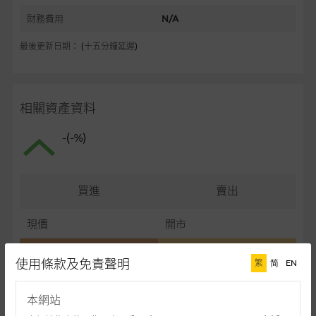
財務費用
N/A
最後更新日期： (十五分鐘延遲)
相關資產資料
-(-%)
買進
賣出
現價
開市
最高
最低
使用條款及免責聲明
繁
简
EN
最後更新日期： (十五分鐘延遲)
本網站