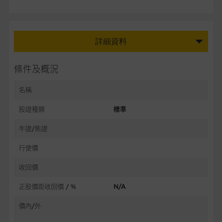
詳細資料
條件及概況
名稱
股證種類
標準
牛證/熊證
行使價
收回價
正股價距收回價 / %
N/A
價內/外