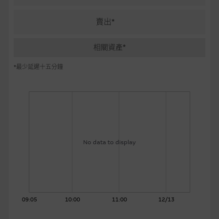
麥格理投資教室
賣出*
會員專區
相關資產*
關於我們
*最少延遲十五分鐘
No data to display
09:05
10:00
11:00
12/13