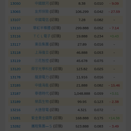
網站內容不構成要約及徵求要約，或作為任何合約的根據，以購
13050
中國銀河
(
認購
)
8.38
0.010
- 9.09
買或銷售任何證券、貸款或其他工具。網站內容由麥格理集團所
13065
友邦保險
(
認購
)
106.299
0.042
- 27.59
準備的資料編製而成，但不包括麥格理集團職員所知的資料。
產
13107
中國電信
(
認購
)
7.28
0.082
-
品的過去業績並不保證或預測將來表現。
13110
華虹半導體
(
認購
)
299.888
0.052
- 7.14
在法律最大許可的情況下，麥格理集團及其任何相關公司或其董
13116
ＴＣＬ電子
(
認購
)
19.888
0.234
+0.43
事、高層職員、僱員或代理人不作陳述，亦不保證網站內容，或
13117
東岳集團
(
認購
)
27.89
0.016
-
任何與本網站相連結的第三者網站，在任何用途方面均可靠、完
13118
上海復旦
(
認購
)
46.888
0.053
-
整、合時及準確，對任何因任何形式(包括疏忽)由於網站內容的
13119
三花智控
(
認購
)
45.678
0.075
-
錯誤、失實、遺漏、或任何人士對網站內容的依賴而導致的損失
13120
或損毀，亦一概不會承擔責任或債務。
舜宇光學科技
(
認購
)
123.82
0.025
-
13178
龍源電力
(
認購
)
11.916
0.016
-
本使用條款的所有方面均受香港法例管限。
13185
中遠海能
(
認購
)
21.888
0.082
- 15.46
13187
寧德時代
(
認購
)
1,048.888
0.059
+3.51
與結構性產品有關的風險
13189
榮昌生物
(
認購
)
99.95
0.123
- 2.38
結構性產品並無抵押品，如發行人無力償債或違約，投資者可能
13216
大唐發電
(
認購
)
4.321
0.072
-
無法收回部份或全部應收款項。結構性產品價格可升可跌。過往
13281
紫金黃金國際
(
認購
)
168.888
0.175
+14.38
表現並不反映未來表現。產品的第二市場可能有限而麥格理資本
股份有限公司可能是唯一報價方。閣下應閱讀載于
13282
攜程集團—Ｓ
(
認購
)
523.888
0.083
- 3.49