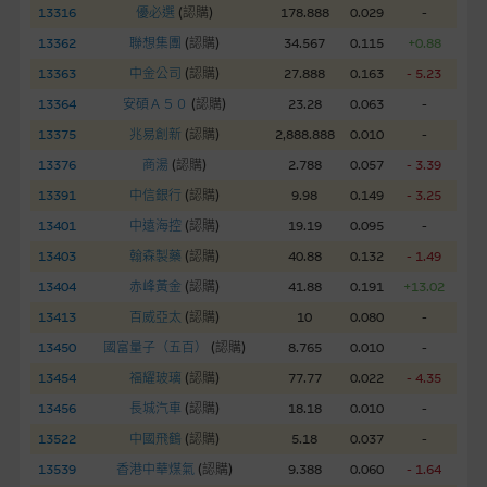
www.warrants.com.hk
之上市文件以瞭解結構性產品的詳情及
13316
優必選
(
認購
)
178.888
0.029
-
自行評估箇中風險。如有需要，請徵詢獨立之專業意見。牛熊證
13362
聯想集團
(
認購
)
34.567
0.115
+0.88
備有強制贖回機制可能被提早終止，届時(i) N類牛熊證投資者會
13363
中金公司
(
認購
)
27.888
0.163
- 5.23
損失全部投資；而(ii)R類牛熊證之剩餘價值則可能為零。
13364
安碩Ａ５０
(
認購
)
23.28
0.063
-
網站連結
13375
兆易創新
(
認購
)
2,888.888
0.010
-
13376
商湯
(
認購
)
2.788
0.057
- 3.39
本網站或載有連接非由麥格理集團管理的網站的連結。此等連結
純為方便閣下取得更多關於市場上相關產品及機構的資訊。麥格
13391
中信銀行
(
認購
)
9.98
0.149
- 3.25
理集團對此等網站的內容及所介紹的產品或服務，均無任何操控
13401
中遠海控
(
認購
)
19.19
0.095
-
權，因此對此等網站的內容及所介紹服務或產品是否準確或合
13403
翰森製藥
(
認購
)
40.88
0.132
- 1.49
適，不作任何聲明。麥格理集團建議閣下自行向本網站述及或連
13404
赤峰黃金
(
認購
)
41.88
0.191
+13.02
接的第三者查詢。此外，載有第三者網站的連結，不應視為該第
三者推介本網站。
13413
百威亞太
(
認購
)
10
0.080
-
13450
國富量子（五百）
(
認購
)
8.765
0.010
-
本網站雖連接第三者管理的網站，但麥格理集團並非授權網站瀏
13454
福耀玻璃
(
認購
)
77.77
0.022
- 4.35
覽者複製此等網站的任何內容，因該等內容可能屬他人的知識產
13456
長城汽車
(
認購
)
18.18
0.010
-
權。
13522
中國飛鶴
(
認購
)
5.18
0.037
-
13539
經由本網站接觸到的軟件應用
香港中華煤氣
(
認購
)
9.388
0.060
- 1.64