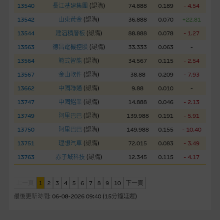
13540
長江基建集團
(
認購
)
74.888
0.189
- 4.54
部分可經本網站連結下載的軟件程式屬於第三者的產品。閣下使
用此等屬於第三者的軟件，須自負全責。此等軟件的使用，可能
13542
山東黃金
(
認購
)
36.888
0.070
+22.81
受軟件持有人訂出的使用條款約束。
13544
建滔積層板
(
認購
)
88.888
0.078
- 1.27
13563
德昌電機控股
(
認購
)
33.333
0.063
-
在法律容許的所有範圍內，麥格理集團概不承擔經由本網站使用
13564
範式智能
(
認購
)
34.567
0.115
- 2.54
或下載任何軟件(不論是否屬於第三者)而引起的責任。麥格理集
13567
團並且對此等軟件不作任何聲明，也不提供任何保證，特別是在
金山軟件
(
認購
)
38.88
0.209
- 7.93
法律容許的所有範圍內，概不負責經由本網站使用或下載任何軟
13662
中國聯通
(
認購
)
9.88
0.010
-
件(不論是否屬於第三者)而出現電腦病毒或任何其他後果所導致
13747
中國鋁業
(
認購
)
14.888
0.046
- 2.13
的任何損失(包括但不限於數據遺失、業務運作受干擾及盈利虧
13749
阿里巴巴
(
認購
)
139.988
0.191
- 5.91
損)。
13750
阿里巴巴
(
認購
)
149.988
0.155
- 10.40
13751
理想汽車
(
認購
)
72.015
0.083
- 3.49
基本上市文件及補充上市文件
13763
赤子城科技
(
認購
)
12.345
0.115
- 4.17
就有關MBL每次發行之認股證及/或牛熊證而言，認股證及/或牛
熊證之條款及條件以及發行商的財務與其他資料已載列於基本上
市文件及相關之補充上市文件內。該等文件之英文版及中譯版見
上一頁
1
2
3
4
5
6
7
8
9
10
下一頁
於本網站。
最後更新時間:
06-08-2026 09:40 (15分鐘延遲)
版權及商標