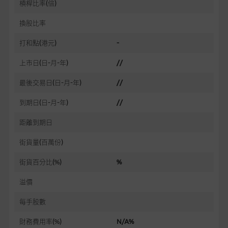
槓桿比率(倍)
換股比率
打和點
(港元)
-
上市日(日-月-年)
//
最後交易日(日-月-年)
//
到期日(日-月-年)
//
距離到期日
街貨量(百萬份)
街貨百分比(%)
%
溢價
每手股數
財務費用率(%)
N/A%