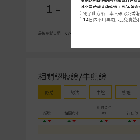
-21.2
本網站所提供的內容和資料專為
牛證(百萬)
1
基金單位或其他投資工具(不論在
日
+37.60
熊證(百萬)
剔了此方格，本人確認為香港
14日內不用再顯示此免責聲
提供網站內容的基準 – 使
最後更新日期： 07-08-2026
網站內容來自我們在所示日期時
未必完整或準確。麥格理集團不
予更改或刪除，而毋須作出通知
任何指示價格報價、公開資料或
的，因此並不保證該類報價單、
相關認股證/牛熊證
績並不保證將來表現。網站內容
何用途上均完整、可靠、準確、
認購
認沽
牛證
熊證
網站內容不構成要約及徵求要約
相關資產
而成，但不包括麥格理集團職員
編號
相關資產
現價
行使價
在法律最大許可的情況下，麥格
連結的第三者網站，在任何用途
網站內容的依賴而導致的損失或