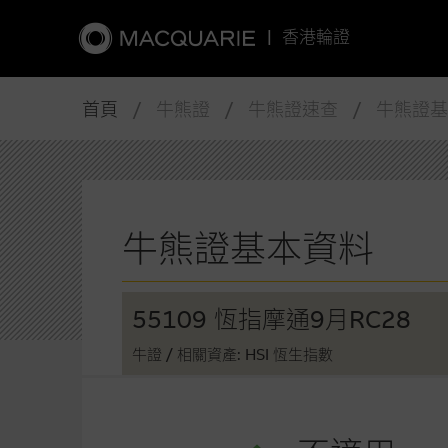
|
香港輪證
首頁
/ 牛熊證 / 牛熊證速查 / 牛熊證
牛熊證基本資料
55109 恆指摩通9月RC28
牛證
/ 相關資產: HSI 恆生指數