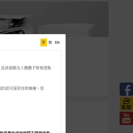
繁
简
EN
格理”) 及其相關法人團體 (”麥格理集
3 542)的認可接受存款機構，受