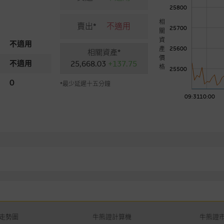
25800
相
賣出*
不適用
25700
關
資
不適用
產
25600
相關資產*
價
不適用
25,668.03
+137.75
格
25500
0
*最少延遲十五分鐘
09:31
10:00
走勢圖
牛熊證計算機
牛熊證