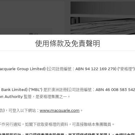
進
賣出
使用條款及免責聲明
用
不適用
相關文件
5,526.70
-
rie Group Limited) (公司註冊編號：ABN 94 122 169 279) (”麥
5,393.10
Bank Limited) ("MBL") 是於澳洲註冊(公司註冊編號：ABN 46 008 58
gulation Authority 監管，是麥格理集團之一。
報告)，可登入以下網站：
www.macquarie.com
。
金流入 (-)資金流出
不作另行通知，如閣下欲取麥格理的資料，可直接聯絡本集團職員。