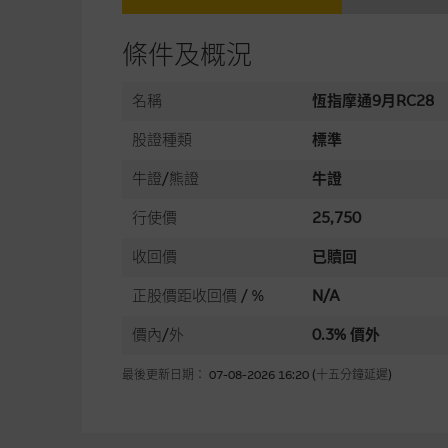
條件及概況
名稱
恆指摩通9月RC28
股證種類
標準
牛證/熊證
牛證
行使價
25,750
收回價
已贖回
正股價距收回價 / %
N/A
價內/外
0.3% 價外
最後更新日期： 07-08-2026 16:20 (十五分鐘延遲)