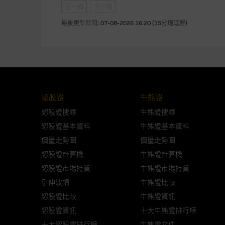
上一頁
下一頁
本使用條款的所有方面均受香港
最後更新時間:
07-08-2026 16:20 (15分鐘延遲)
與結構性產品有關的風險
結構性產品並無抵押品，如發行
來表現。產品的第二市場可能有
性產品的詳情及自行評估箇中風險
認股證
牛熊證
損失全部投資；而(ii)R類牛熊
認股證搜尋
牛熊證搜尋
認股證基本資料
牛熊證基本資料
網站連結
價量走勢圖
價量走勢圖
認股證計算機
牛熊證計算機
本網站或載有連接非由麥格理集
站的內容及所介紹的產品或服務
認股證市場持貨
牛熊證市場持貨
議閣下自行向本網站述及或連接
引伸波幅
牛熊證比較
認股證比較
牛熊證資訊
本網站雖連接第三者管理的網站
認股證資訊
十大牛熊證排行榜
十大認股證排行榜
牛熊證文件