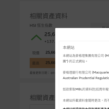
相關資產資料
HSI 恆生指數
買
25,668.03
不適
+137.750(+0.54%)
本網站
25,668.03
2
現價
開市
本網站為麥格理集團有限公司 (Macqua
團”) 的正式網站。
25,669.50
2
最高
最低
麥格理銀行有限公司 (Macquarie 
最後更新日期： 07-08-2026 16:20 (十五分鐘延遲)
Australian Prudential Re
如欲索取MBL的資料(包括周年
相關資產牛熊證資金流 (+)資
本網站所載資料會隨時更改，而