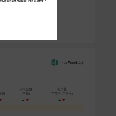
無意要約或唆使閣下購買證券、
閣下的目的而言，網站內容可能
所載的意見、預測及其他資料可
及參數並非唯一可以合理選擇到
表現或回報將來會實現。過去業
下載Excel檔案
作陳述，亦不保證網站內容在任
適用的的法律及/或法規所規定。
由麥格理集團所準備的資料編製
成交金額
街貨量
波幅
(千元)
百萬份 (百分比)
證網站內容，或任何與本網站相
錯誤、失實、遺漏、或任何人士對