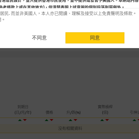
-1.19
香港居民設計，並只提供香港市民使用，並不提供或發售予美國人。本網站內容
牛證(百萬)
5
參考條款上或在其他地方)，但清楚表明上述意圖的個別段落則屬例外。
日
-24.09
熊證(百萬)
居民. 而並非美國人，本人亦已閱讀、理解及接受以上免責聲明及條款。
明。
用時請考慮個人風險
不同意
同意
認為可靠之來源，且均以真誠提供。惟麥格理集團並無核實所有網站內容，故就
會，亦沒有義務更新網站內容，或修正任何其後變為明顯失實之地方。網站內容
。
分析是基於我們相信的假設及參數而預備的，不構成我們提出的意見。所用假設
公開資料或分析為準確、完整或合理。我們不作陳述，亦不保證任何所示的指示
來自我們在所示日期時認為可靠之來源，且均以真誠提供，然而，麥格理集團不
合時或適合，亦不為資料的準確程度、完整性及合時性負上責任，除非這是有關
，或作為任何合約的根據，以購買或銷售任何證券、貸款或其他工具。網站內容
到期日
實際槓桿
所知的資料。
產品的過去業績並不保證或預測將來表現。
(日/月/年)
價格
升/跌(%)
(倍)
引伸
理集團及其任何相關公司或其董事、高層職員、僱員或代理人不作陳述，亦不保
沒有相關資料
方面均可靠、完整、合時及準確，對任何因任何形式(包括疏忽)由於網站內容的
損毀，亦一概不會承擔責任或債務。