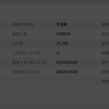
槓桿比率(倍)
不適用
距離
換股比率
0.00010
街貨
打和點
25,750
街貨
上市日(日-月-年)
//
溢價
最後交易日(日-月-年)
27/09/2028
每手
到期日(日-月-年)
28/09/2028
財務
財務