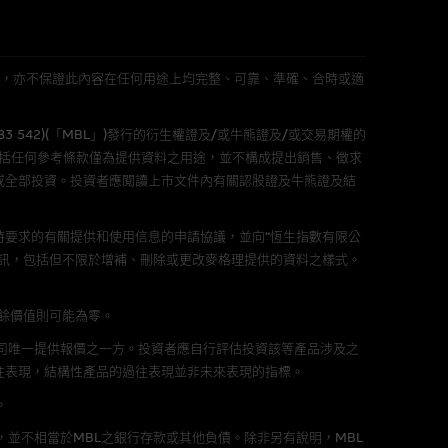
件的使用，可能受軟件持有人訂
L 」)不作陳述，亦不保證此內容在任何用途上均完整、可靠、準確、合時或適
責任。麥格理集團並且對此等軟件
583 542)(「MBL」)發行的衍生權證及/或牛熊證及/或交易期權的
不論是否屬於第三者)而出現電腦
包括任何參考條款僅為提供資料之用途，並不構成提出銷售、徵求
或全部投資。投資者應閱讀上市文件內有關認股證及牛熊證及結
要求的有關提供和使用信息的申請協議，並向“恆生指數有限公
訊，包括但不限於增補、刪除或更改麥格理提供的資料之樣式。
料已載列於基本上市文件及相關之
剩餘價值則可能為零。
公司唯一提供報價之一方。投資者應自行評估投資該等產品涉及之
往表現，結構性產品的過往表現並非未來表現的指標。
的書面同意前，不可複製、改
。
，並不相當於MBL之銀行存款或其他負債。除非另有說明，MBL