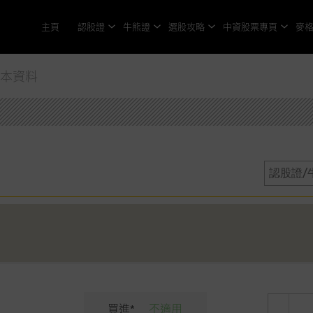
主頁
認股證
牛熊證
選股攻略
中資股票專頁
麥
基本資料
買進*
不適用