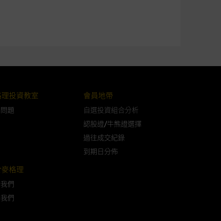
可升可跌。過往表現並不反映未
ts.com.hk
之上市文件以瞭解結構
届時(i) N類牛熊證投資者會
格理投資教室
會員地帶
問問題
自選投資組合分析
認股證/牛熊證選擇
過往成交紀錄
到期日分佈
構的資訊。麥格理集團對此等網
，不作任何聲明。麥格理集團建
於麥格理
於我們
絡我們
屬他人的知識產權。