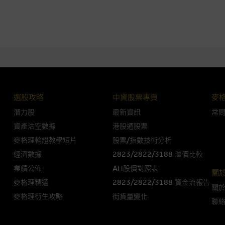
法例管限。
人無力償債或違約，投資者可能無法收回部份或全部應收款項。結構性產品價格
限而麥格理資本股份有限公司可能是唯一報價方。閣下應閱讀載于
www.warran
。如有需要，請徵詢獨立之專業意見。牛熊證備有強制贖回機制可能被提早終止，
選股攻略
中資股票專頁
麥
證之剩餘價值則可能為零。
潛力股
最新資訊
常
資產沽空數據
港股通股票
麥格理輪證教學短片
股票/指數技術分析
經濟數據
2823/2822/3188 溢價比較
團管理的網站的連結。此等連結純為方便閣下取得更多關於市場上相關產品及機
，均無任何操控權，因此對此等網站的內容及所介紹服務或產品是否準確或合適
業績公佈
AH股價對照表
關
的第三者查詢。此外，載有第三者網站的連結，不應視為該第三者推介本網站。
麥格理精選
2823/2822/3188 資金流報告
關
麥格理衍生攻略
街貨量變化
聯
，但麥格理集團並非授權網站瀏覽者複製此等網站的任何內容，因該等內容可能