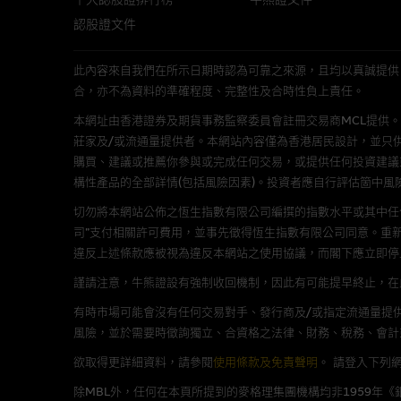
經由本網站接觸到的軟件
認股證文件
部分可經本網站連結下載的軟件
出的使用條款約束。
此內容來自我們在所示日期時認為可靠之來源，且均以真誠提供。然而，Mac
合，亦不為資料的準確程度、完整性及合時性負上責任。
在法律容許的所有範圍內，麥格
本網址由香港證券及期貨事務監察委員會註冊交易商MCL提供。MCL為本文
不作任何聲明，也不提供任何保
莊家及/或流通量提供者。本網站內容僅為香港居民設計，並只
病毒或任何其他後果所導致的任何
購買、建議或推薦你參與或完成任何交易，或提供任何投資建議
構性產品的全部詳情(包括風險因素)。投資者應自行評估箇中風
基本上市文件及補充上市
切勿將本網站公佈之恆生指數有限公司編撰的指數水平或其中任
司”支付相關許可費用，並事先徵得恆生指數有限公司同意。重
就有關MBL每次發行之認股證及
違反上述條款應被視為違反本網站之使用協議，而閣下應立即停
補充上市文件內。該等文件之英
謹請注意，牛熊證設有強制收回機制，因此有可能提早終止，在此情
有時市場可能會沒有任何交易對手、發行商及/或指定流通量提供
版權及商標
風險，並於需要時徵詢獨立、合資格之法律、財務、稅務、會計
麥格理集團為本網站內容的版權
欲取得更詳細資料，請參閱
使用條款及免責聲明
。
請登入下列
編、上載、連結、組幀、廣播、
除MBL外，任何在本頁所提到的麥格理集團機構均非1959年