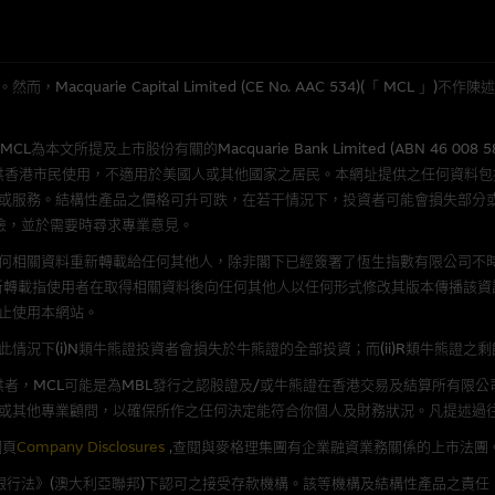
應用
程式屬於第三者的產品。閣下使用此等屬於第三者的軟件，須自負全責。此等軟
quarie Capital Limited (CE No. AAC 534)(「 MC
理集團概不承擔經由本網站使用或下載任何軟件(不論是否屬於第三者)而引起的
所提及上市股份有關的Macquarie Bank Limited (ABN 46 008 
證，特別是在法律容許的所有範圍內，概不負責經由本網站使用或下載任何軟件(
供香港市民使用，不適用於美國人或其他國家之居民。本網址提供之任何資料
損失(包括但不限於數據遺失、業務運作受干擾及盈利虧損)。
或服務。結構性產品之價格可升可跌，在若干情況下，投資者可能會損失部分
險，並於需要時尋求專業意見。
文件
何相關資料重新轉載給任何其他人，除非閣下已經簽署了恆生指數有限公司不時
新轉載指使用者在取得相關資料後向任何其他人以任何形式修改其版本傳播該資
/或牛熊證而言，認股證及/或牛熊證之條款及條件以及發行商的財務與其他資
止使用本網站。
文版及中譯版見於本網站。
況下(i)N類牛熊證投資者會損失於牛熊證的全部投資；而(ii)R類牛熊證之
者，MCL可能是為MBL發行之認股證及/或牛熊證在香港交易及結算所有限
或其他專業顧問，以確保所作之任何決定能符合你個人及財務狀況。凡提述過
持有人或獲准使用者。除非瀏覽內容所需或為法律容許，閣下在獲得麥格理集團
網頁
Company Disclosures
,查閱與麥格理集團有企業融資業務關係的上市法團
發放或以任何其他形式傳遞本網站的內容。
《銀行法》(澳大利亞聯邦)下認可之接受存款機構。該等機構及結構性產品之責任