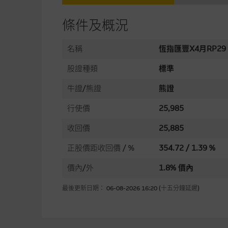
條件及概況
名稱
恆指匯豐X4月RP29
股證種類
標準
牛證/熊證
熊證
行使價
25,985
收回價
25,885
正股價距收回價 / %
354.72 / 1.39 %
價內/外
1.8% 價內
最後更新日期： 06-08-2026 16:20 (十五分鐘延遲)