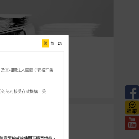
繁
简
EN
格理”) 及其相關法人團體 (”麥格理集
3 542)的認可接受存款機構，受
無意要約或唆使閣下購買證券、