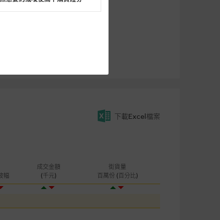
閣下的目的而言，網站內容可能
所載的意見、預測及其他資料可
及參數並非唯一可以合理選擇到
表現或回報將來會實現。過去業
下載Excel檔案
作陳述，亦不保證網站內容在任
適用的的法律及/或法規所規定。
由麥格理集團所準備的資料編製
成交金額
街貨量
波幅
(千元)
百萬份 (百分比)
證網站內容，或任何與本網站相
錯誤、失實、遺漏、或任何人士對