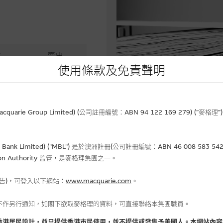
進
賣出
用
不適用
使用條款及免責聲明
相關文件
5,667.10
-
rie Group Limited) (公司註冊編號：ABN 94 122 169 279) (”麥
5,389.40
Bank Limited) ("MBL") 是於澳洲註冊(公司註冊編號：ABN 46 008 58
gulation Authority 監管，是麥格理集團之一。
報告)，可登入以下網站：
www.macquarie.com
。
金流入 (-)資金流出
不作另行通知，如閣下欲取麥格理的資料，可直接聯絡本集團職員。
+29.34
牛證(百萬)
香港居民設計，並只提供香港市民使用，並不提供或發售予美國人。本網站內容