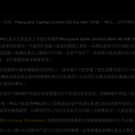
應用
程式屬於第三者的產品。閣下使用此等屬於第三者的軟件，須自負全責。此等軟
quarie Capital Limited (CE No. AAC 534)(「 MC
理集團概不承擔經由本網站使用或下載任何軟件(不論是否屬於第三者)而引起的
所提及上市股份有關的Macquarie Bank Limited (ABN 46 008 
證，特別是在法律容許的所有範圍內，概不負責經由本網站使用或下載任何軟件(
供香港市民使用，不適用於美國人或其他國家之居民。本網址提供之任何資料
損失(包括但不限於數據遺失、業務運作受干擾及盈利虧損)。
或服務。結構性產品之價格可升可跌，在若干情況下，投資者可能會損失部分
險，並於需要時尋求專業意見。
文件
何相關資料重新轉載給任何其他人，除非閣下已經簽署了恆生指數有限公司不時
新轉載指使用者在取得相關資料後向任何其他人以任何形式修改其版本傳播該資
/或牛熊證而言，認股證及/或牛熊證之條款及條件以及發行商的財務與其他資
止使用本網站。
文版及中譯版見於本網站。
況下(i)N類牛熊證投資者會損失於牛熊證的全部投資；而(ii)R類牛熊證之
者，MCL可能是為MBL發行之認股證及/或牛熊證在香港交易及結算所有限
或其他專業顧問，以確保所作之任何決定能符合你個人及財務狀況。凡提述過
持有人或獲准使用者。除非瀏覽內容所需或為法律容許，閣下在獲得麥格理集團
網頁
Company Disclosures
,查閱與麥格理集團有企業融資業務關係的上市法團
發放或以任何其他形式傳遞本網站的內容。
《銀行法》(澳大利亞聯邦)下認可之接受存款機構。該等機構及結構性產品之責任