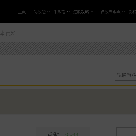
主頁
認股證
牛熊證
選股攻略
中資股票專頁
麥
基本資料
買進*
0.044