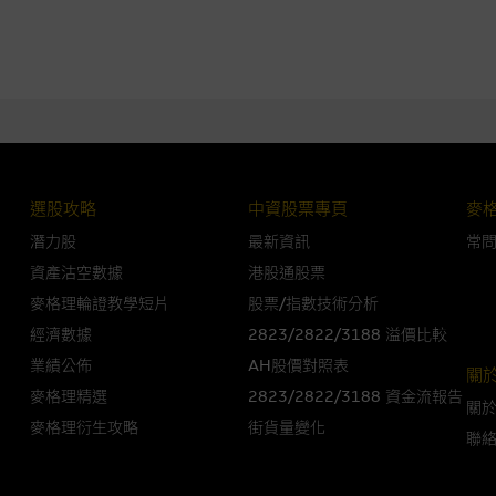
法例管限。
人無力償債或違約，投資者可能無法收回部份或全部應收款項。結構性產品價格
限而麥格理資本股份有限公司可能是唯一報價方。閣下應閱讀載于
www.warran
。如有需要，請徵詢獨立之專業意見。牛熊證備有強制贖回機制可能被提早終止，
選股攻略
中資股票專頁
麥
證之剩餘價值則可能為零。
潛力股
最新資訊
常
資產沽空數據
港股通股票
麥格理輪證教學短片
股票/指數技術分析
經濟數據
2823/2822/3188 溢價比較
團管理的網站的連結。此等連結純為方便閣下取得更多關於市場上相關產品及機
，均無任何操控權，因此對此等網站的內容及所介紹服務或產品是否準確或合適
業績公佈
AH股價對照表
關
的第三者查詢。此外，載有第三者網站的連結，不應視為該第三者推介本網站。
麥格理精選
2823/2822/3188 資金流報告
關
麥格理衍生攻略
街貨量變化
聯
，但麥格理集團並非授權網站瀏覽者複製此等網站的任何內容，因該等內容可能