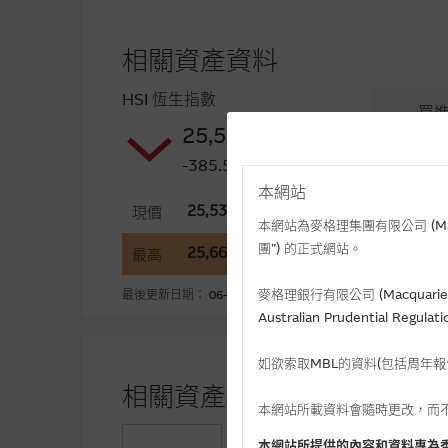
相關資產資料
HSI 恆生指數
買
25,530.28
不適
-385.540(-1.49%)
本網站
25,530.28
2
現價
開市
本網站為麥格理集團有限公司 (Macqua
團”) 的正式網站。
25,667.10
2
最高
最低
麥格理銀行有限公司 (Macquarie 
最後更新日期： 06-08-2026 16:20 (十五分鐘延遲)
Australian Prudential Re
如欲索取MBL的資料(包括周年
相關資產牛熊證資金流 (+)資
本網站所載資料會隨時更改，而
+43.54
牛證(百萬)
本網站所提供的內容和資料專為