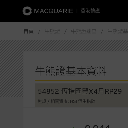
|
香港輪證
首頁
/ 牛熊證 / 牛熊證速查 / 牛熊證
牛熊證基本資料
54852 恆指匯豐X4月RP29
熊證
/ 相關資產: HSI 恆生指數