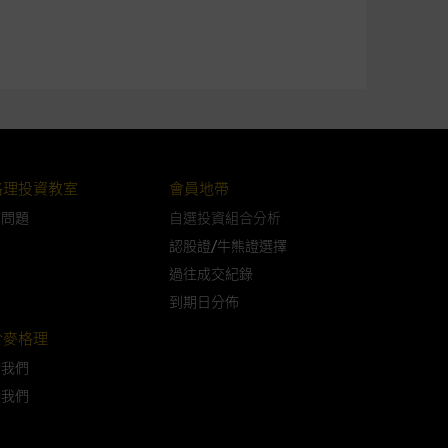
可升可跌。過往表現並不反映未
ts.com.hk
之上市文件以瞭解結構
届時(i) N類牛熊證投資者會
格理投資教室
會員地帶
問問題
自選投資組合分析
認股證/牛熊證選擇
過往成交紀錄
到期日分佈
構的資訊。麥格理集團對此等網
，不作任何聲明。麥格理集團建
於麥格理
於我們
絡我們
屬他人的知識產權。