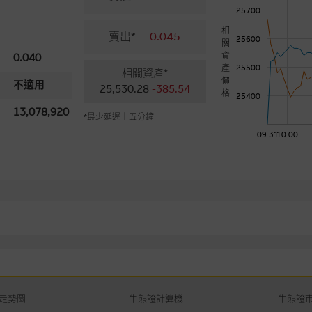
25700
相
賣出*
0.045
25600
關
資
0.040
產
25500
相關資產*
價
不適用
25,530.28
-385.54
格
25400
13,078,920
*最少延遲十五分鐘
09:31
10:00
走勢圖
牛熊證計算機
牛熊證