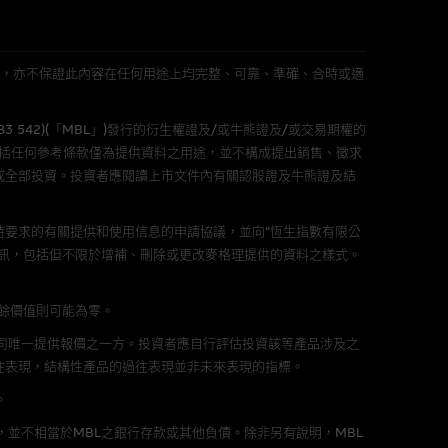
件的使用，可能受軟件持有人訂
L 」)不作陳述，亦不保證此內容在任何用途上均完整、可靠、準確、合時或適
責任。麥格理集團並且對此等軟件
583 542)(「MBL」)發行的衍生權證及/或牛熊證及/或交易期權的
不論是否屬於第三者)而出現電腦
包括任何參考條款僅為提供資料之用途，並不構成提出銷售、徵求
或全部投資。投資者應閱讀上市文件內有關認股證及牛熊證及結
要求的有關提供和使用信息的申請協議，並向“恆生指數有限公
訊，包括但不限於增補、刪除或更改麥格理提供的資料之樣式。
料已載列於基本上市文件及相關之
剩餘價值則可能為零。
公司唯一提供報價之一方。投資者應自行評估投資該等產品涉及之
往表現，結構性產品的過往表現並非未來表現的指標。
的書面同意前，不可複製、改
。
，並不相當於MBL之銀行存款或其他負債。除非另有說明，MBL