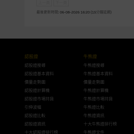
上一頁
下一頁
本使用條款的所有方面均受香港
最後更新時間:
06-08-2026 16:20 (15分鐘延遲)
與結構性產品有關的風險
結構性產品並無抵押品，如發行
來表現。產品的第二市場可能有
性產品的詳情及自行評估箇中風險
認股證
牛熊證
損失全部投資；而(ii)R類牛熊
認股證搜尋
牛熊證搜尋
認股證基本資料
牛熊證基本資料
網站連結
價量走勢圖
價量走勢圖
認股證計算機
牛熊證計算機
本網站或載有連接非由麥格理集
認股證市場持貨
站的內容及所介紹的產品或服務
牛熊證市場持貨
議閣下自行向本網站述及或連接
引伸波幅
牛熊證比較
認股證比較
牛熊證資訊
本網站雖連接第三者管理的網站
認股證資訊
十大牛熊證排行榜
十大認股證排行榜
牛熊證文件