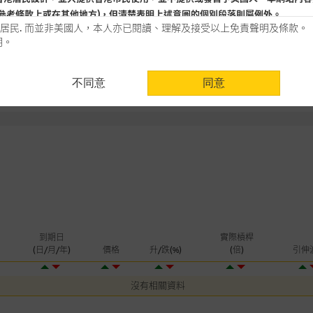
5
參考條款上或在其他地方)，但清楚表明上述意圖的個別段落則屬例外。
日
-76.14
熊證(百萬)
居民. 而並非美國人，本人亦已閱讀、理解及接受以上免責聲明及條款。
明。
用時請考慮個人風險
不同意
同意
認為可靠之來源，且均以真誠提供。惟麥格理集團並無核實所有網站內容，故就
會，亦沒有義務更新網站內容，或修正任何其後變為明顯失實之地方。網站內容
。
分析是基於我們相信的假設及參數而預備的，不構成我們提出的意見。所用假設
公開資料或分析為準確、完整或合理。我們不作陳述，亦不保證任何所示的指示
來自我們在所示日期時認為可靠之來源，且均以真誠提供，然而，麥格理集團不
合時或適合，亦不為資料的準確程度、完整性及合時性負上責任，除非這是有關
，或作為任何合約的根據，以購買或銷售任何證券、貸款或其他工具。網站內容
到期日
實際槓桿
所知的資料。
產品的過去業績並不保證或預測將來表現。
(日/月/年)
價格
升/跌(%)
(倍)
引伸
理集團及其任何相關公司或其董事、高層職員、僱員或代理人不作陳述，亦不保
沒有相關資料
方面均可靠、完整、合時及準確，對任何因任何形式(包括疏忽)由於網站內容的
損毀，亦一概不會承擔責任或債務。