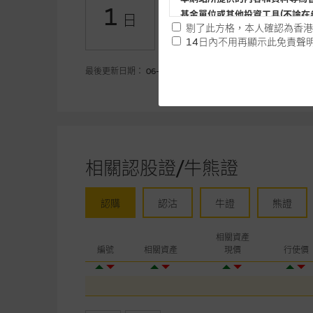
1
基金單位或其他投資工具(不論在
日
-80.03
熊證(百萬)
剔了此方格，本人確認為香港
14日內不用再顯示此免責聲
提供網站內容的基準 – 使
最後更新日期： 06-08-2026
網站內容來自我們在所示日期時
未必完整或準確。麥格理集團不
予更改或刪除，而毋須作出通知
任何指示價格報價、公開資料或
相關認股證/牛熊證
的，因此並不保證該類報價單、
績並不保證將來表現。網站內容
何用途上均完整、可靠、準確、
認購
認沽
牛證
熊證
網站內容不構成要約及徵求要約
相關資產
而成，但不包括麥格理集團職員
編號
相關資產
現價
行使價
在法律最大許可的情況下，麥格
連結的第三者網站，在任何用途
網站內容的依賴而導致的損失或