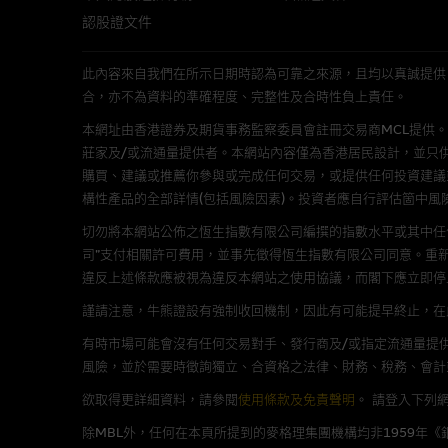
經由本網站接觸到的軟件
認股證文件
部分可經本網站連結下載的軟件
出的使用條款約束。
此內容來自我們在所示日期時認為可靠之來源，且均以真誠提供。然而，Mac
合，亦不為資料的準確程度、完整性及合時性負上責任。
在法律容許的所有範圍內，麥格
本網址由香港證券及期貨事務監察委員會註冊交易商MCL提供。MCL為本文
不作任何聲明，也不提供任何保
莊家及/或流通量提供者。本網站內容僅為香港居民設計，並只
病毒或任何其他後果所導致的任何
購買、建議或推薦你參與或完成任何交易，或提供任何投資建議
構性產品的全部詳情(包括風險因素)。投資者應自行評估箇中風
基本上市文件及補充上市
切勿將本網站公佈之恆生指數有限公司編撰的指數水平或其中任
司”支付相關許可費用，並事先徵得恆生指數有限公司同意。重
就有關MBL每次發行之認股證及
違反上述條款應被視為違反本網站之使用協議，而閣下應立即停
補充上市文件內。該等文件之英
謹請注意，牛熊證設有強制收回機制，因此有可能提早終止，在此情
有時市場可能會沒有任何交易對手、發行商及/或指定流通量提供
版權及商標
風險，並於需要時徵詢獨立、合資格之法律、財務、稅務、會計
麥格理集團為本網站內容的版權
欲取得更詳細資料，請參閱
使用條款及免責聲明
。
請登入下列
編、上載、連結、組幀、廣播、
除MBL外，任何在本頁所提到的麥格理集團機構均非1959年