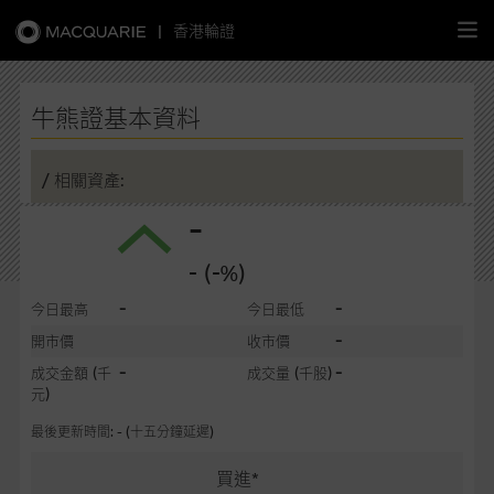
|
香港輪證
繁
簡
EN
牛熊證基本資料
/ 相關資產:
-
主頁
- (-%)
認股證
-
-
今日最高
今日最低
牛熊證
-
開市價
收市價
-
-
成交金額
(千
成交量
(千股)
選股攻略
元)
最後更新時間: - (十五分鐘延遲)
中資股票專頁
買進*