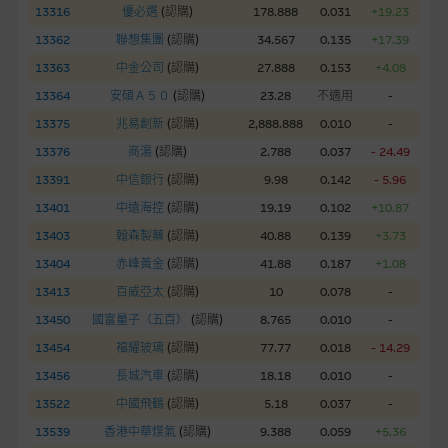
www.warrants.com.hk
之上市文件以瞭解結構性產品的詳情及
13316
優必選
(
認購
)
178.888
0.031
+19.23
自行評估箇中風險。如有需要，請徵詢獨立之專業意見。牛熊證
13362
聯想集團
(
認購
)
34.567
0.135
+17.39
備有強制贖回機制可能被提早終止，届時(i) N類牛熊證投資者會
13363
中金公司
(
認購
)
27.888
0.153
+4.08
損失全部投資；而(ii)R類牛熊證之剩餘價值則可能為零。
13364
安碩Ａ５０
(
認購
)
23.28
不適用
-
網站連結
13375
兆易創新
(
認購
)
2,888.888
0.010
-
13376
商湯
(
認購
)
2.788
0.037
- 24.49
本網站或載有連接非由麥格理集團管理的網站的連結。此等連結
純為方便閣下取得更多關於市場上相關產品及機構的資訊。麥格
13391
中信銀行
(
認購
)
9.98
0.142
- 5.96
理集團對此等網站的內容及所介紹的產品或服務，均無任何操控
13401
中遠海控
(
認購
)
19.19
0.102
+10.87
權，因此對此等網站的內容及所介紹服務或產品是否準確或合
13403
翰森製藥
(
認購
)
40.88
0.139
+3.73
適，不作任何聲明。麥格理集團建議閣下自行向本網站述及或連
13404
赤峰黃金
(
認購
)
41.88
0.187
+1.08
接的第三者查詢。此外，載有第三者網站的連結，不應視為該第
三者推介本網站。
13413
百威亞太
(
認購
)
10
0.078
-
13450
國富量子（五百）
(
認購
)
8.765
0.010
-
本網站雖連接第三者管理的網站，但麥格理集團並非授權網站瀏
13454
福耀玻璃
(
認購
)
77.77
0.018
- 14.29
覽者複製此等網站的任何內容，因該等內容可能屬他人的知識產
13456
長城汽車
(
認購
)
18.18
0.010
-
權。
13522
中國飛鶴
(
認購
)
5.18
0.037
-
13539
經由本網站接觸到的軟件應用
香港中華煤氣
(
認購
)
9.388
0.059
+5.36