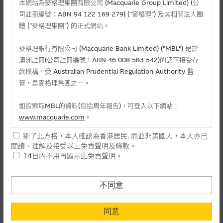
本網站為麥格理集團有限公司 (Macquarie Group Limited) (公
司註冊編號：ABN 94 122 169 279) (”麥格理”) 及其相關法人團
體 (”麥格理集團”) 的正式網站。
麥格理銀行有限公司 (Macquarie Bank Limited) ("MBL") 是於
澳洲註冊(公司註冊編號：ABN 46 008 583 542)的認可接受存
款機構，受 Australian Prudential Regulation Authority 監
相關文件
管，是麥格理集團之一。
-
如欲索取MBL的資料(包括周年報告)，可登入以下網站：
www.macquarie.com
。
剔了此方格，本人確認為香港居民. 而並非美國人，本人亦已
本網站所載資料會隨時更改，而不作另行通知，如閣下欲取麥格
相關資產牛熊證資金流 (+)資金流入 (-)資金流出
閱讀、理解及接受以上免責聲明及條款。
理的資料，可直接聯絡本集團職員。
14日內不用再顯示此免責聲明。
-
牛證(百萬)
1
本網站所提供的內容和資料專為香港居民設計，並只提供香港市
日
民使用，並不提供或發售予美國人。本網站內容無意要約或唆使
-
熊證(百萬)
不同意
閣下購買證券、基金單位或其他投資工具(不論在參考條款上或在
其他地方)，但清楚表明上述意圖的個別段落則屬例外。
-
同意
牛證(百萬)
5
日