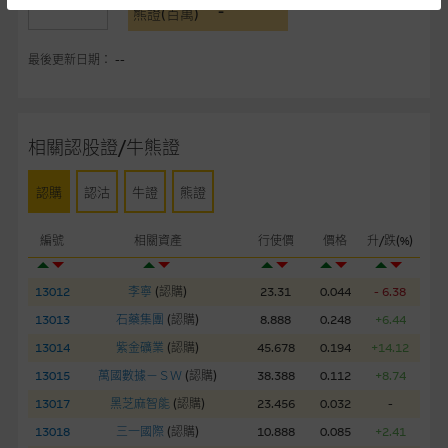
提供網站內容的基準 – 使用時請考慮個人風險
-
熊證(百萬)
網站內容來自我們在所示日期時認為可靠之來源，且均以真誠提
最後更新日期： --
供。惟麥格理集團並無核實所有網站內容，故就閣下的目的而
言，網站內容可能未必完整或準確。麥格理集團不會，亦沒有義
務更新網站內容，或修正任何其後變為明顯失實之地方。網站內
容所載的意見、預測及其他資料可予更改或刪除，而毋須作出通
相關認股證/牛熊證
知。
認購
認沽
牛證
熊證
任何指示價格報價、公開資料或分析是基於我們相信的假設及參
數而預備的，不構成我們提出的意見。所用假設及參數並非唯一
編號
相關資產
行使價
價格
升/跌(%)
可以合理選擇到的，因此並不保證該類報價單、公開資料或分析
為準確、完整或合理。我們不作陳述，亦不保證任何所示的指示
13012
李寧
(
認購
)
23.31
0.044
- 6.38
表現或回報將來會實現。過去業績並不保證將來表現。網站內容
來自我們在所示日期時認為可靠之來源，且均以真誠提供，然
13013
石藥集團
(
認購
)
8.888
0.248
+6.44
而，麥格理集團不作陳述，亦不保證網站內容在任何用途上均完
13014
紫金礦業
(
認購
)
45.678
0.194
+14.12
整、可靠、準確、合時或適合，亦不為資料的準確程度、完整性
13015
萬國數據－ＳＷ
(
認購
)
38.388
0.112
+8.74
及合時性負上責任，除非這是有關適用的的法律及/或法規所規
13017
黑芝麻智能
(
認購
)
23.456
0.032
-
定。
13018
三一國際
(
認購
)
10.888
0.085
+2.41