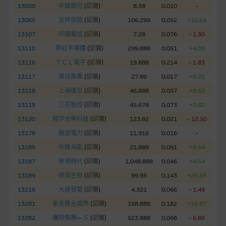
網站內容不構成要約及徵求要約，或作為任何合約的根據，以購
13050
中國銀河
(
認購
)
8.38
0.010
-
買或銷售任何證券、貸款或其他工具。網站內容由麥格理集團所
13065
友邦保險
(
認購
)
106.299
0.052
+10.64
準備的資料編製而成，但不包括麥格理集團職員所知的資料。
產
13107
中國電信
(
認購
)
7.28
0.076
- 1.30
品的過去業績並不保證或預測將來表現。
13110
華虹半導體
(
認購
)
299.888
0.051
+4.08
在法律最大許可的情況下，麥格理集團及其任何相關公司或其董
13116
ＴＣＬ電子
(
認購
)
19.888
0.214
- 1.83
事、高層職員、僱員或代理人不作陳述，亦不保證網站內容，或
13117
東岳集團
(
認購
)
27.89
0.017
+6.25
任何與本網站相連結的第三者網站，在任何用途方面均可靠、完
13118
上海復旦
(
認購
)
46.888
0.057
+9.62
整、合時及準確，對任何因任何形式(包括疏忽)由於網站內容的
13119
三花智控
(
認購
)
45.678
0.073
+2.82
錯誤、失實、遺漏、或任何人士對網站內容的依賴而導致的損失
13120
或損毀，亦一概不會承擔責任或債務。
舜宇光學科技
(
認購
)
123.82
0.021
- 12.50
13178
龍源電力
(
認購
)
11.916
0.016
-
本使用條款的所有方面均受香港法例管限。
13185
中遠海能
(
認購
)
21.888
0.091
+9.64
13187
寧德時代
(
認購
)
1,048.888
0.046
+4.54
與結構性產品有關的風險
13189
榮昌生物
(
認購
)
99.95
0.143
+26.55
結構性產品並無抵押品，如發行人無力償債或違約，投資者可能
13216
大唐發電
(
認購
)
4.321
0.066
- 1.49
無法收回部份或全部應收款項。結構性產品價格可升可跌。過往
13281
紫金黃金國際
(
認購
)
168.888
0.182
+16.67
表現並不反映未來表現。產品的第二市場可能有限而麥格理資本
股份有限公司可能是唯一報價方。閣下應閱讀載于
13282
攜程集團—Ｓ
(
認購
)
523.888
0.068
- 6.85