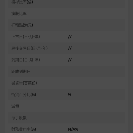
槓桿比率(倍)
換股比率
打和點
(港元)
-
上市日(日-月-年)
//
最後交易日(日-月-年)
//
到期日(日-月-年)
//
距離到期日
街貨量(百萬份)
街貨百分比(%)
%
溢價
每手股數
財務費用率(%)
N/A%