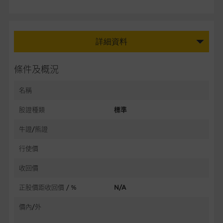
詳細資料
條件及概況
名稱
股證種類
標準
牛證/熊證
行使價
收回價
正股價距收回價 / %
N/A
價內/外