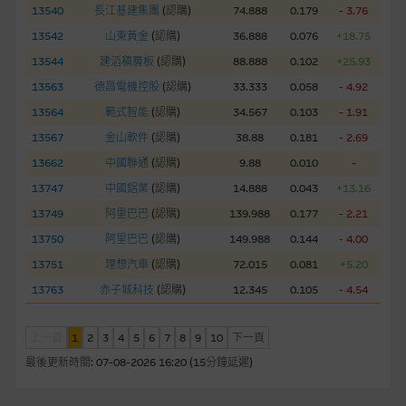
13540
長江基建集團
(
認購
)
74.888
0.179
- 3.76
部分可經本網站連結下載的軟件程式屬於第三者的產品。閣下使
用此等屬於第三者的軟件，須自負全責。此等軟件的使用，可能
13542
山東黃金
(
認購
)
36.888
0.076
+18.75
受軟件持有人訂出的使用條款約束。
13544
建滔積層板
(
認購
)
88.888
0.102
+25.93
13563
德昌電機控股
(
認購
)
33.333
0.058
- 4.92
在法律容許的所有範圍內，麥格理集團概不承擔經由本網站使用
13564
範式智能
(
認購
)
34.567
0.103
- 1.91
或下載任何軟件(不論是否屬於第三者)而引起的責任。麥格理集
13567
團並且對此等軟件不作任何聲明，也不提供任何保證，特別是在
金山軟件
(
認購
)
38.88
0.181
- 2.69
法律容許的所有範圍內，概不負責經由本網站使用或下載任何軟
13662
中國聯通
(
認購
)
9.88
0.010
-
件(不論是否屬於第三者)而出現電腦病毒或任何其他後果所導致
13747
中國鋁業
(
認購
)
14.888
0.043
+13.16
的任何損失(包括但不限於數據遺失、業務運作受干擾及盈利虧
13749
阿里巴巴
(
認購
)
139.988
0.177
- 2.21
損)。
13750
阿里巴巴
(
認購
)
149.988
0.144
- 4.00
13751
理想汽車
(
認購
)
72.015
0.081
+5.20
基本上市文件及補充上市文件
13763
赤子城科技
(
認購
)
12.345
0.105
- 4.54
就有關MBL每次發行之認股證及/或牛熊證而言，認股證及/或牛
熊證之條款及條件以及發行商的財務與其他資料已載列於基本上
市文件及相關之補充上市文件內。該等文件之英文版及中譯版見
上一頁
1
2
3
4
5
6
7
8
9
10
下一頁
於本網站。
最後更新時間:
07-08-2026 16:20 (15分鐘延遲)
版權及商標