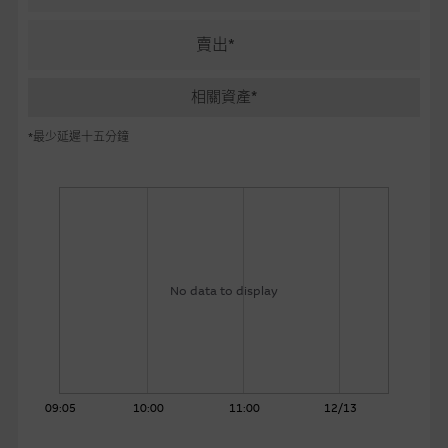
麥格理投資教室
賣出*
會員專區
相關資產*
關於我們
*最少延遲十五分鐘
No data to display
09:05
10:00
11:00
12/13