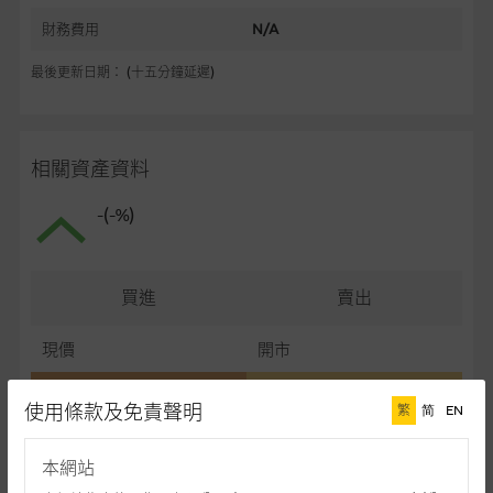
財務費用
N/A
最後更新日期： (十五分鐘延遲)
相關資產資料
-(-%)
買進
賣出
現價
開市
最高
最低
使用條款及免責聲明
繁
简
EN
最後更新日期： (十五分鐘延遲)
本網站