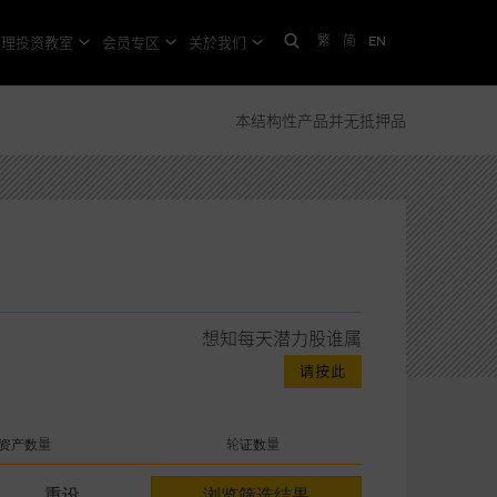
繁
简
EN
格理投资教室
会员专区
关於我们
本结构性产品并无抵押品
想知每天潜力股谁属
资产数量
轮证数量
重设
浏览筛选结果