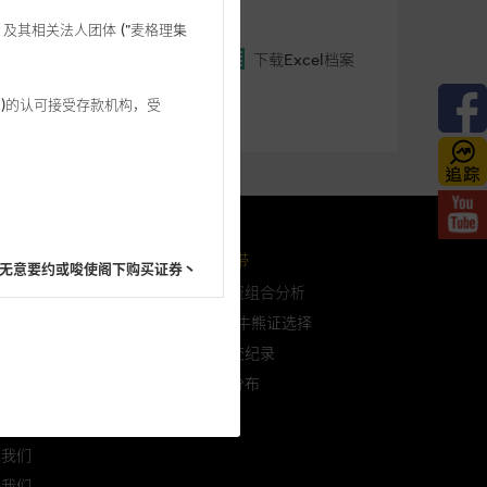
格理”) 及其相关法人团体 (”麦格理集
下载Excel档案
3 542)的认可接受存款机构，受
格理投资教室
会员地带
无意要约或唆使阁下购买证券丶
问问题
自选投资组合分析
认股证/牛熊证选择
过往成交纪录
到期日分布
阁下的目的而言，网站内容可能
於麦格理
所载的意见丶预测及其他资料可
於我们
络我们