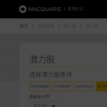
|
香港轮证
首页
/ 选股攻略 / 潜力股 / 潜力股
潜力股
选择潜力股条件
即日强/弱势股
升/跌穿50天
52周新高/低
连升/
选择连升/跌
连升3天