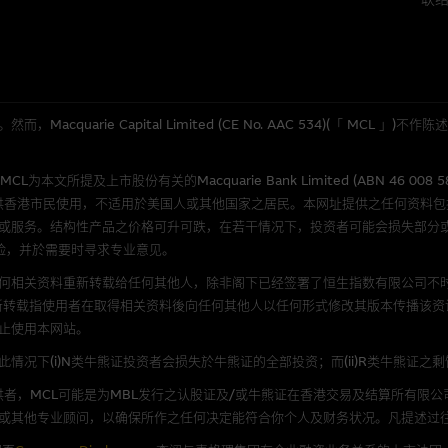
分析是基於我们相信的假设及参数而预备的，不构成我们提出的意见。所用假设
公开资料或分析为准确丶完整或合理。我们不作陈述，亦不保证任何所示的指示
来自我们在所示日期时认为可靠之来源，且均以真诚提供，然而，麦格理集团不
合时或适合，亦不为资料的准确程度丶完整性及合时性负上责任，除非这是有关
quarie Capital Limited (CE No. AAC 534)(「 MC
，或作为任何合约的根据，以购买或销售任何证券丶贷款或其他工具。网站内容
所知的资料。
产品的过去业绩并不保证或预测将来表现。
所提及上市股份有关的Macquarie Bank Limited (ABN 46 008 
理集团及其任何相关公司或其董事丶高层职员丶雇员或代理人不作陈述，亦不保
供香港市民使用，不适用於美国人或其他国家之居民。本网址提供之任何资料
方面均可靠丶完整丶合时及准确，对任何因任何形式(包括疏忽)由於网站内容的
或服务。结构性产品之价格可升可跌，在若干情况下，投资者可能会损失部分
损毁，亦一概不会承担责任或债务。
险，并於需要时寻求专业意见。
何相关资料重新转载给任何其他人，除非阁下已经签署了恒生指数有限公司不时
法例管限。
新转载指使用者在取得相关资料後向任何其他人以任何形式修改其版本传播该资
止使用本网站。
况下(i)N类牛熊证投资者会损失於牛熊证的全部投资；而(ii)R类牛熊证之
人无力偿债或违约，投资者可能无法收回部份或全部应收款项。结构性产品价格
者，MCL可能是为MBL发行之认股证及/或牛熊证在香港交易及结算所有限
限而麦格理资本股份有限公司可能是唯一报价方。阁下应阅读载于
www.warran
或其他专业顾问，以确保所作之任何决定能符合你个人及财务状况。凡提述过
。如有需要，请征询独立之专业意见。牛熊证备有强制赎回机制可能被提早终止，