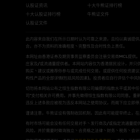
任何指示价格报价丶公开资料或
认股证资讯
十大牛熊证排行榜
的，因此并不保证该类报价单丶
十大认股证排行榜
牛熊证文件
绩并不保证将来表现。网站内容
认股证文件
何用途上均完整丶可靠丶准确丶
此内容来自我们在所示日期时认为可靠之来源，且均以真诚提供。然而，Mac
网站内容不构成要约及徵求要约
合，亦不为资料的准确程度丶完整性及合时性负上责任。
而成，但不包括麦格理集团职员
本网址由香港证券及期货事务监察委员会注册交易商MCL提供。MCL为本文
在法律最大许可的情况下，麦格
庄家及/或流通量提供者。本网站内容仅为香港居民设计，并只
连结的第三者网站，在任何用途
购买丶建议或推荐你参与或完成任何交易，或提供任何投资建议
网站内容的依赖而导致的损失或
构性产品的全部详情(包括风险因素)。投资者应自行评估个中风
切勿将本网站公布之恒生指数有限公司编撰的指数水平或其中任
本使用条款的所有方面均受香港
司”支付相关许可费用，并事先徵得恒生指数有限公司同意。重
违反上述条款应被视为违反本网站之使用协议，而阁下应立即停
与结构性产品有关的风险
谨请注意，牛熊证设有强制收回机制，因此有可能提早终止，在此情
结构性产品并无抵押品，如发行
有时市场可能会没有任何交易对手丶发行商及/或指定流通量提供
来表现。产品的第二市场可能有
风险，并於需要时徵询独立丶合资格之法律丶财务丶税务丶会计
性产品的详情及自行评估箇中风险