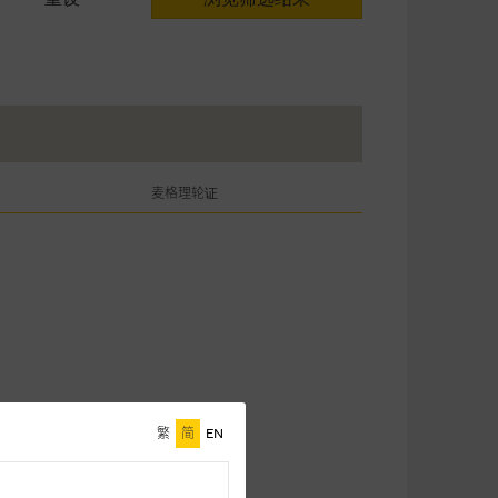
麦格理轮证
繁
简
EN