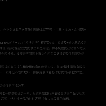
及参数并非唯一可以合理选择到
表现或回报将来会实现。过去业
作陈述，亦不保证网站内容在任
适用的的法律及/或法规所规定。
L 」)不作陈述，亦不保证此内容在任何用途上均完整丶可靠丶准确丶合时或适
由麦格理集团所准备的资料编制
583 542)(「MBL」)发行的衍生权证及/或牛熊证及/或交易期权的
证网站内容，或任何与本网站相
包括任何参考条款仅为提供资料之用途，并不构成提出销售丶徵求
错误丶失实丶遗漏丶或任何人士对
或全部投资。投资者应阅读上市文件内有关认股证及牛熊证及结
要求的有关提供和使用信息的申请协议，并向“恒生指数有限公
讯，包括但不限於增补丶删除或更改麦格理提供的资料之样式。
剩馀价值则可能为零。
可升可跌。过往表现并不反映未
公司唯一提供报价之一方。投资者应自行评估投资该等产品涉及之
ts.com.hk
之上市文件以了解结构
往表现，结构性产品的过往表现并非未来表现的指标。
届时(i) N类牛熊证投资者会