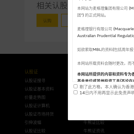
相关认股证/牛熊证
本网站为麦格理集团有限公司 (Macqua
团”) 的正式网站。
认购
认沽
牛证
熊证
麦格理银行有限公司 (Macquarie 
Australian Prudential Re
如欲索取MBL的资料(包括周年
本网站所载资料会随时更改，而
认股证
牛熊证
本网站所提供的内容和资料专为
认股证搜寻
牛熊证搜寻
基金单位或其他投资工具(不论在
剔了此方格，本人确认为香港
认股证基本资料
牛熊证基本资料
14日内不用再显示此免责声
价量走势图
价量走势图
提供网站内容的基准 － 
认股证计算机
牛熊证计算机
网站内容来自我们在所示日期时
认股证市场持货
牛熊证市场持货
未必完整或准确。麦格理集团不
引伸波幅
牛熊证比较
予更改或删除，而毋须作出通知
认股证比较
牛熊证资讯