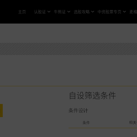
主页
认股证
牛熊证
选股攻略
中资股票专页
麦
自设筛选条件
条件设计
跌
相关
条件